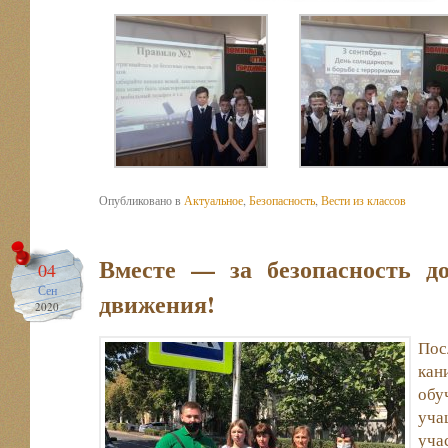
Опубликовано в
Актуальное
,
Безопасность
,
Вести из классов
Вместе — за безопасность д
04
Сен
движения!
2020
По
кан
об
уч
уч