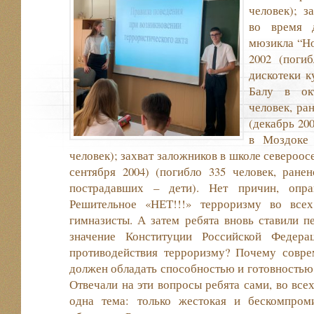
человек); з
во время д
мюзикла “Но
2002 (погиб
дискотеки к
Балу в ок
человек, ра
(декабрь 200
в Моздоке 
человек); захват заложников в школе североос
сентября 2004) (погибло 335 человек, ране
пострадавших – дети). Нет причин, опра
Решительное «НЕТ!!!» терроризму во всех
гимназисты. А затем ребята вновь ставили п
значение Конституции Российской Федера
противодействия терроризму? Почему совр
должен обладать способностью и готовностью
Отвечали на эти вопросы ребята сами, во все
одна тема: только жестокая и бескомпром