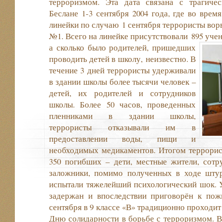
терроризмом. Эта дата связана с трагиче
Беслане 1-3 сентября 2004 года, где во врем
линейки по случаю 1 сентября террористы вор
№1. Всего на линейке присутствовали 895 учен
а сколько было родителей,
пришедших
проводить детей в школу, неизвестно. В
течение 3 дней террористы удерживали
в здании школы более тысячи человек –
детей, их родителей и сотрудников
школы. Более 50 часов, проведенных
пленниками в здании школы,
террористы отказывали им в
предоставлении воды, пищи и
необходимых медикаментов. Итогом террорис
350 погибших – дети, местные жители, сот
заложники, помимо полученных в ходе шту
испытали тяжелейший психологический шок. У
задержан и впоследствии приговорён к по
сентября в 9 классе «В» традиционно проходи
Дню солидарности в борьбе с терроризмом. В 