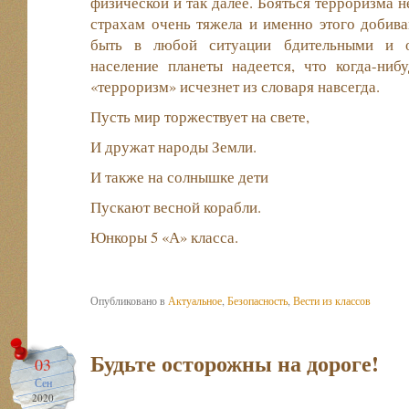
физической и так далее. Бояться терроризма н
страхам очень тяжела и именно этого добив
быть в любой ситуации бдительными и 
население планеты надеется, что когда-ниб
«терроризм» исчезнет из словаря навсегда.
Пусть мир торжествует на свете,
И дружат народы Земли.
И также на солнышке дети
Пускают весной корабли.
Юнкоры 5 «А» класса.
Опубликовано в
Актуальное
,
Безопасность
,
Вести из классов
Будьте осторожны на дороге!
03
Сен
2020