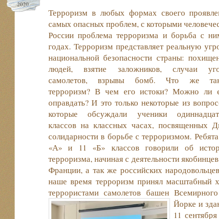
2020
Терроризм в любых формах своего проявле
самых опасных проблем, с которыми человечес
России проблема терроризма и борьба с ни
годах. Терроризм представляет реальную угр
национальной безопасности страны: похище
людей, взятие заложников, случаи уг
самолетов, взрывы бомб. Что же так
терроризм? В чем его истоки? Можно ли 
оправдать? И это только некоторые из вопрос
которые обсуждали ученики одиннадца
классов на классных часах, посвященных 
солидарности в борьбе с терроризмом. Ребята
«А» и 11 «Б» классов говорили об исто
терроризма, начиная с деятельности якобинцев
Франции, а так же российских народовольцев
наше время терроризм принял масштабный ха
террористами самолетов башен Всемирного
Йорке и зда
11 сентября