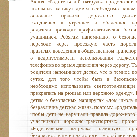
Акция «Родительский патруль» продолжает 
школьных каникул
детям необходимо напом
основные правила дорожного движен
Ежедневно в утреннее и обеденное вр
родители проводят профилактические бесе
учащимися. Ребятам напоминают о безопа
переходе через проезжую часть дороги
правилах поведения в общественном транспор
о недопустимости использования гаджет
телефонов во время движения через дорогу. Т
родители напоминают детям, что в темное в
суток, для того чтобы быть в безопасно
необходимо использовать светоотражающие
прикрепить на рюкзак или верхнюю одежду. 
детям о безопасных маршрутах «дом-школа-
безразлична детская жизнь, поэтому «родитель
чтобы дети не нарушали правила дорожного 
участниками дорожно-транспортных проис
«Родительский патруль» планируют про
безопасность детей на дороге – это общее дело