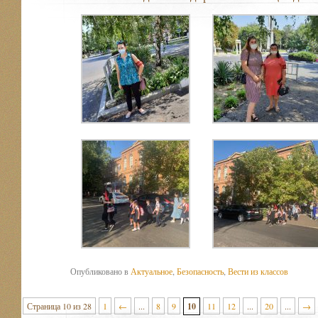
Опубликовано в
Актуальное
,
Безопасность
,
Вести из классов
Страница 10 из 28
1
←
...
8
9
10
11
12
...
20
...
→