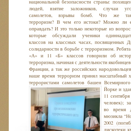
национальной безопасности страны: похище
людей, взятие заложников, случаи уг
самолетов, взрывы бомб. Что же так
терроризм? В чем его истоки? Можно ли 
оправдать? И это только некоторые из вопрос
которые обсуждали ученики одиннадца
классов на классных часах, посвященных 
солидарности в борьбе с терроризмом. Ребята
«А» и 11 «Б» классов говорили об исто
терроризма, начиная с деятельности якобинцев
Франции, а так же российских народовольцев
наше время терроризм принял масштабный ха
террористами самолетов башен Всемирного
Йорке и зда
11 сентября
человек); з
во время д
мюзикла “Но
2002 (погиб
дискотеки к