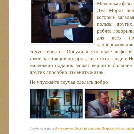
Маленькая фея с
Дед Мороз испо
которые загады
пользы других
ребята говорил
для всех пон
«сопереживание»
сочувствовать». Обсудили, что такое шефская
такое настоящий подарок, чего хотят люди в Н
маленький подарок может вершить большие 
других способно изменить жизнь.
Не упускайте случая сделать добро!
Опубликовано в
Актуальное
,
Вести из классов
,
Всероссийские откры