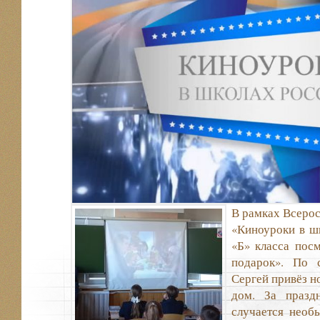
В рамках Всерос
«Киноуроки в ш
«Б» класса пос
подарок». По 
Сергей привёз н
дом. За празд
случается необ