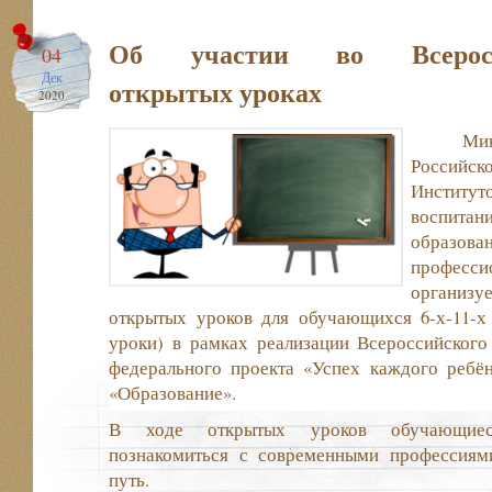
Об участии во Всеросс
04
Дек
открытых уроках
2020
Ми
Российск
Институто
воспита
образова
професс
организ
открытых уроков для обучающихся 6-х-11-х 
уроки) в рамках реализации Всероссийского
федерального проекта «Успех каждого ребён
«Образование».
В ходе открытых уроков обучающиес
познакомиться с современными профессиям
путь.