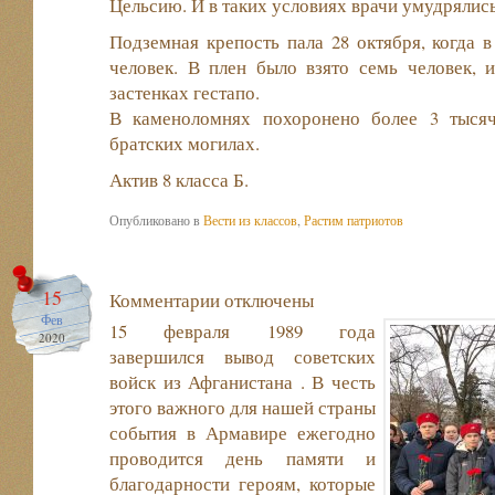
Цельсию. И в таких условиях врачи умудрялис
Подземная крепость пала 28 октября, когда в
человек. В плен было взято семь человек, 
застенках гестапо.
В каменоломнях похоронено более 3 тыся
братских могилах.
Актив 8 класса Б.
Опубликовано в
Вести из классов
,
Растим патриотов
15
Комментарии
отключены
Фев
15 февраля 1989 года
2020
завершился вывод советских
войск из Афганистана . В честь
этого важного для нашей страны
события в Армавире ежегодно
проводится день памяти и
благодарности героям, которые