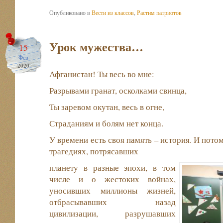
Опубликовано в
Вести из классов
,
Растим патриотов
Урок мужества…
15
Фев
2020
Афганистан! Ты весь во мне:
Разрывами гранат, осколками свинца,
Ты заревом окутан, весь в огне,
Страданиям и болям нет конца.
У времени есть своя память – история. И пото
трагедиях, потрясавших
планету в разные эпохи, в том
числе и о жестоких войнах,
уносивших миллионы жизней,
отбрасывавших назад
цивилизации, разрушавших