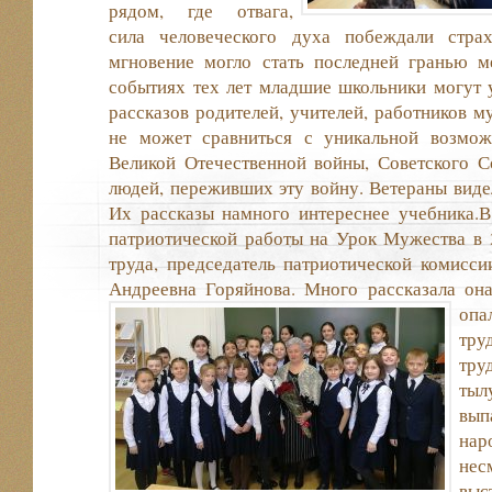
рядом, где отвага,
сила человеческого духа побеждали стра
мгновение могло стать последней гранью 
событиях тех лет младшие школьники могут уз
рассказов родителей, учителей, работников м
не может сравниться с уникальной возмо
Великой Отечественной войны, Советского С
людей, переживших эту войну. Ветераны виде
Их рассказы намного интереснее учебника.В
патриотической работы на Урок Мужества в 
труда, председатель патриотической комисси
Андреевна Горяйнова. Много рассказала она
опа
тру
тру
тыл
вып
нар
нес
вы