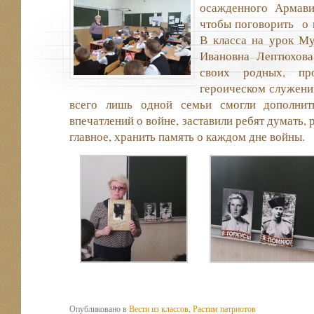
осажденного Армави
чтобы поговорить о 
В класса на урок М
Ивановна Лептюхова
своих родных, п
героическом служени
всего лишь одной семьи смогли дополнит
впечатлений о войне, заставили ребят думать, 
главное, хранить память о каждом дне войны.
Опубликовано в
Вести из классов
,
Растим патриотов