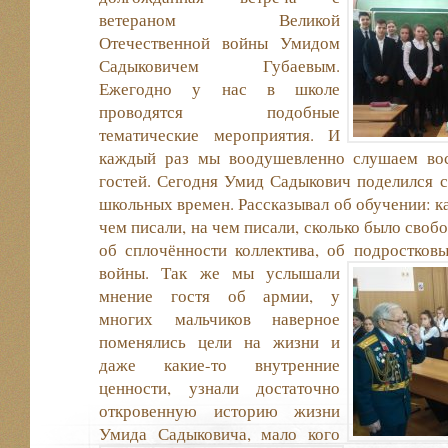
ветераном Великой
Отечественной войны Умидом
Садыковичем Губаевым.
Ежегодно у нас в школе
проводятся подобные
тематические мероприятия. И
каждый раз мы воодушевленно слушаем во
гостей. Сегодня Умид Садыкович поделился 
школьных времен. Рассказывал об обучении: к
чем писали, на чем писали, сколько было своб
об сплочённости коллектива, об подростков
войны.
Так же мы услышали
мнение гостя об армии, у
многих мальчиков наверное
поменялись цели на жизни и
даже какие-то внутренние
ценности, узнали достаточно
откровенную историю жизни
Умида Садыковича, мало кого