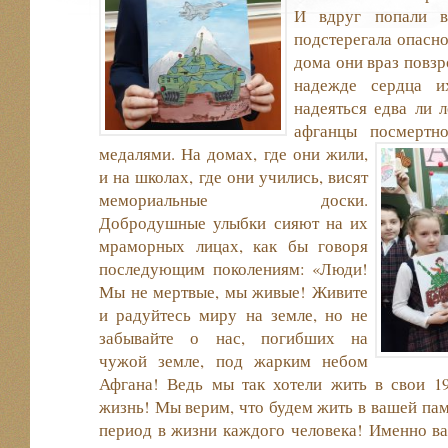
И вдруг попали в
подстерегала опасно
дома они враз повзр
надежде сердца и
надеяться едва ли 
афганцы посмертн
медалями.
На домах, где они жили,
и на школах, где они учились, висят
мемориальные доски.
Добродушные улыбки сияют на их
мраморных лицах, как бы говоря
последующим поколениям: «Люди!
Мы не мертвые, мы живые! Живите
и радуйтесь миру на земле, но не
забывайте о нас, погибших на
чужой земле, под жарким небом
Афгана! Ведь мы так хотели жить в свои 1
жизнь! Мы верим, что будем жить в вашей па
период в жизни каждого человека! Именно 