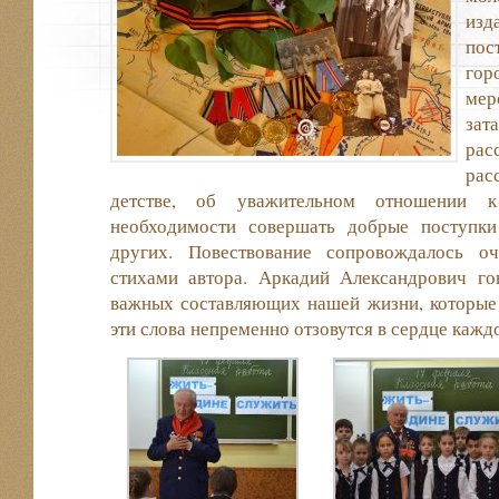
из
пос
гор
мер
за
рас
рас
детстве, об уважительном отношении к
необходимости совершать добрые поступк
других. Повествование сопровождалось о
стихами автора. Аркадий Александрович го
важных составляющих нашей жизни, которые 
эти слова непременно отзовутся в сердце кажд