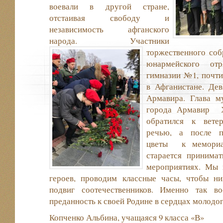
воевали в другой стране,
отстаивая свободу и
независимость афганского
народа.
Участники
торжественного соб
юнармейского от
гимназии №1, почти
в Афганистане. Де
Армавира. Глава м
города Армавир Х
обратился к вете
речью, а после п
цветы к мемориа
старается принима
мероприятиях. Мы
героев, проводим классные часы, чтобы ни
подвиг соотечественников. Именно так во
преданность к своей Родине в сердцах молодог
Копченко Альбина, учащаяся 9 класса «В»