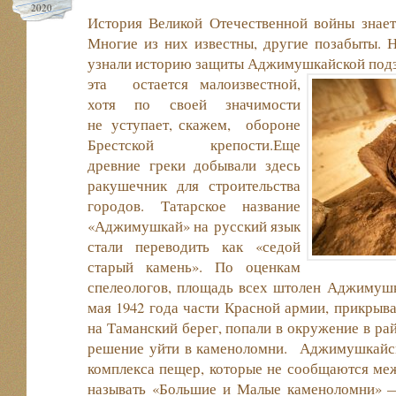
2020
История Великой Отечественной войны знает
Многие из них известны, другие позабыты. 
узнали историю защиты Аджимушкайской под
эта остается малоизвестной,
хотя по своей значимости
не уступает, скажем, обороне
Брестской крепости.Еще
древние греки добывали здесь
ракушечник для строительства
городов. Татарское название
«Аджимушкай» на русский язык
стали переводить как «седой
старый камень». По оценкам
спелеологов, площадь всех штолен Аджимушка
мая 1942 года части Красной армии, прикрыв
на Таманский берег, попали в окружение в р
решение уйти в каменоломни. Аджимушкайс
комплекса пещер, которые не сообщаются меж
называть «Большие и Малые каменоломни» 