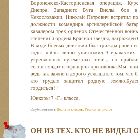
Воронежско-Касторненская операция, Кур
Днепра, Западного Буга, Вислы, бои в
Чехословакии. Николай Петрович встретил по
должности командира артиллерийской батар
кавалером трех орденов Отечественной войны
степени) и ордена Красной звезды, награжден 
В ходе боевых действий был трижды ранен и 
годы войны лично уничтожил 3 вражеских 
укрепленных пулеметных точек, по прибли
сотни солдат и офицеров противника.Мы вни
ведь так важно и дорого услышать о том, что б
кто грудью защитил родную землю.Буде
гордиться!!!
Юнкоры 7 «Г» класса.
Опубликовано в
Вести из классов
,
Растим патриотов
ОН ИЗ ТЕХ, КТО НЕ ВИДЕЛ
17
Фев