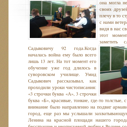
она могла не
своих друзей
плечу в то 
с нами ветер
видя в нас с
этот моме
заметить 
Садыковичу 92 года.
Когда
началась война ему было всего
лишь 13 лет. На тот момент его
обучение уже год длилось в
суворовском училище. Умид
Садыкович рассказывал, как
проходили уроки чистописания:
«3 строчки буква «А», 3 строчки
буква «Б», красивые, тонкие, где-то толстые,
внимание было направленно на подвиг армави
город, еще раз мы услышали захватывающу
Ленина на красной площади нашего города
бесстрашие и неописуемой любви к Родине со