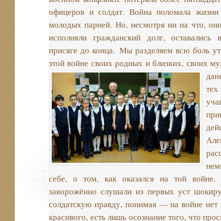
офицеров и солдат. Война поломала жизни
молодых парней. Но, несмотря ни на что, он
исполняли гражданский долг, оставались 
присяге до конца. Мы разделяем всю боль утр
этой войне своих родных и близких, своих му
дан
те
уч
пр
де
Але
рас
нем
себе, о том, как оказался на той войне. 
заворожённо слушали из первых уст шоки
солдатскую правду, понимая — на войне нет
красивого, есть лишь осознание того, что про