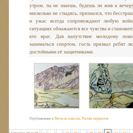
утром, ты не знаешь, будешь ли жив к вечер
нисколько не стыдясь, признался, что бесстра
и ужас всегда сопровождают любую войн
ситуациях обнажаются все чувства и становится
кто враг. Дав напутствие молодому пок
заниматься спортом, гость призвал ребят л
достойными её защитниками.
Опубликовано в
Вести из классов
,
Растим патриотов
Страница 30 из 96
1
←
...
10
20
...
28
29
30
31
32
..