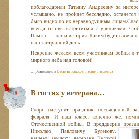
поблагодарили Татьяну Андреевну за интере
услышано, не пройдет бесследно, останется
было видно по их неравнодушным лицам.Спасиб
всегда готовы встретиться с учениками, что
Память — наша история. Каким будет взгляд на
наш завтрашний день.
Искренне желаем всем участникам войны и т
мирного неба над головой!
Опубликовано в
Вести из классов
,
Растим патриотов
В гостях у ветерана…
18
Фев
2020
Скоро наступит праздник, посвященный з
февраля. И наш класс, конечно же, помн
Отечественной войны. В преддверии празд
Николаю Павловичу Булекову,
нашему земляку, ветерану Великой