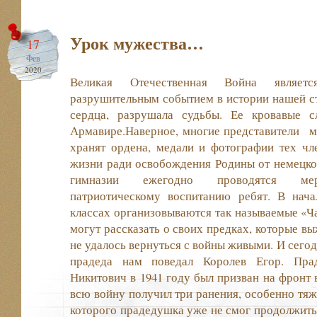
Урок мужества…
17
Фев
2020
Великая Отечественная Война являе
разрушительным событием в истории нашей с
сердца, разрушала судьбы. Ее кровавые 
Армавире.Наверное, многие представители м
хранят ордена, медали и фотографии тех чл
жизни ради освобождения Родины от немецко
гимназии ежегодно проводятся меро
патриотическому воспитанию ребят. В нач
классах организовываются так называемые «Ча
могут рассказать о своих предках, которые вы
не удалось вернуться с войны живыми. И сего
прадеда нам поведал Королев Егор. Пра
Никитович в 1941 году был призван на фронт в
всю войну получил три ранения, особенно тяж
которого прадедушка уже не смог продолжить 