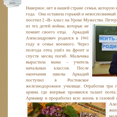
2020
Наверное, нет в нашей стране семьи, которую 
года. Она оставила горький и невосполнимый с
посетил 2 «В» класс на Уроке Мужества.
Петер
из тех детей войны, которые не
помнят своего отца. Аркадий
Александрович родился в 1941
году в семье военного. Через
полгода отец ушёл на фронт и
спустя месяц погиб. Мальчика
вырастила мама – учитель
начальных классов. После
окончания школы Аркадий
поступил в Ростовское
железнодорожное училище. Отработав три 
армии, где впервые проявился талант поэта
Армавир и проработал всю жизнь в газовой
Але
жиз
мо