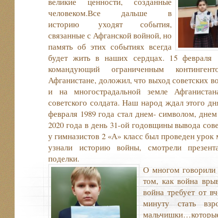
великие ценности, созданные
человеком.Все дальше в
историю уходят события,
связанные с Афганской войной, но
память об этих событиях всегда
будет жить в наших сердцах. 15 февраля 
командующий ограниченным континген
Афганистане, доложил, что выход советских во
и на многострадальной земле Афганистан
советского солдата. Наш народ ждал этого дня
февраля 1989 года стал днем- символом, днем
2020 года в день 31-ой годовщины вывода сов
у гимназистов 2 «А» класс был проведен урок 
узнали историю войны, смотрели презент
поделки.
О многом говорили 
том, как война вры
война требует от в
минуту стать взр
мальчишки…которые 