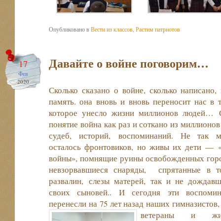
Опубликовано в
Вести из классов
,
Растим патриотов
Давайте о войне поговорим…
17
Фев
2020
Сколько сказано о войне, сколько написано,
память. она вновь и вновь переносит нас в 
которое унесло жизни миллионов людей…
С
понятие война как раз и соткано из миллионов
судеб, историй, воспоминаний. Не так м
осталось фронтовиков, но живы их дети — 
войны», помнящие руины освобожденных гор
невзорвавшиеся снаряды, спрятанные в т
развалин, слезы матерей, так и не дождав
своих сыновей.. И сегодня эти воспомин
перенесли на 75 лет назад наших гимназистов
ветераны и жи