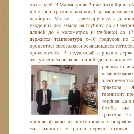
них людей. В Малые ушли 3 тысячи бойцов, в 
и 3 тысячи гражданских лиц. С размерами же 
наоборот: Малые — двухъярусные, с длиной
уходящих под землю на глубину до 30 метро
длиной до 9 километров и глубиной до 17
держится температура 6–10 градусов по 
процентов; сквозняки и осыпающиеся потолок 
прикоснуться. А подземный гарнизон держа
отступлением несколько дней здесь находилс
располагал
каменоломн
электричество
трактора. 
гарнизону пр
топлива, да и
бомбы там, 
трактора. На
пришли факелы из автомобильных покрышек
мая фашисты устроили первую газовую а