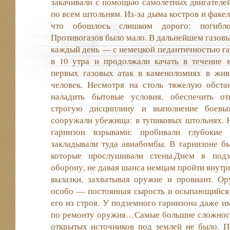
закачивали с помощью самолетных двигателей,
по всем штольням. Из-­за дыма костров и факел
что обошлось слишком дорого: погибло
Противогазов было мало. В дальнейшем газовы
каждый день — с немецкой педантичностью газ
в 10 утра и продолжали качать в течение в
первых газовых атак в каменоломнях в жив
человек. Несмотря на столь тяжелую обстан
наладить бытовые условия, обеспечить от
строгую дисциплину и выполнение боевых
сооружали убежища: в тупиковых штольнях. 
гарнизон взрывами: пробивали глубоки
закладывали туда авиабомбы. В гарнизоне бы
которые прослушивали стены.Днем в подз
оборону, не давая шанса немцам пройти внутр
вылазки, захватывая оружие и провиант. Ор
особо — постоянная сырость и осыпающийся 
его из строя. У подземного гарнизона даже и
по ремонту оружия…Самые большие сложности
открытых источников под землей не было. П