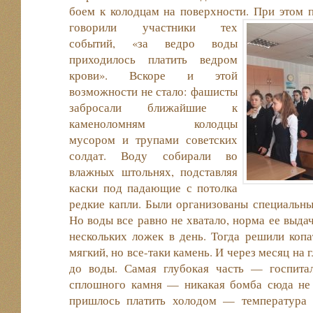
боем к колодцам на поверхности.
При этом п
говорили участники тех
событий, «за ведро воды
приходилось платить ведром
крови». Вскоре и этой
возможности не стало: фашисты
забросали ближайшие к
каменоломням колодцы
мусором и трупами советских
солдат. Воду собирали во
влажных штольнях, подставляя
каски под падающие с потолка
редкие капли. Были организованы специальн
Но воды все равно не хватало, норма ее выда
нескольких ложек в день. Тогда решили копа
мягкий, но все-таки камень. И через месяц на 
до воды. Самая глубокая часть — госпита
сплошного камня — никакая бомба сюда не д
пришлось платить холодом — температура 