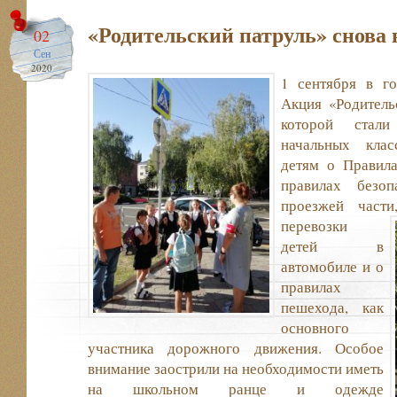
«Родительский патруль» снова в
02
Сен
2020
1 сентября в г
Акция «Родитель
которой стали
начальных клас
детям о Правил
правилах безоп
проезжей част
перевозки
детей в
автомобиле и о
правилах
пешехода, как
основного
участника дорожного движения. Особое
внимание заострили на необходимости иметь
на школьном ранце и одежде