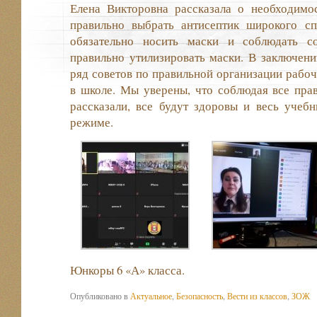
Елена Викторовна рассказала о необходимос
правильно выбрать антисептик широкого сп
обязательно носить маски и соблюдать с
правильно утилизировать маски. В заключени
ряд советов по правильной организации рабоч
в школе. Мы уверены, что соблюдая все пра
рассказали, все будут здоровы и весь учеб
режиме.
Юнкоры 6 «А» класса.
Опубликовано в
Актуальное
,
Безопасность
,
Вести из классов
,
ЗОЖ