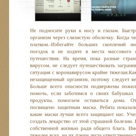
Не подносите руки к носу и глазам. Быстр
организм через слизистую оболочку. Когда чи
платком.-Избегайте больших скоплений л
поездок и не ходите в места массового с
путешествия. На время, пока разные стра
вирусом, не следует путешествовать заграниц
ситуация с коронавирусом крайне тяжелая.Как
незащищенный организм, поэтому следует ве
Больше всего опасности подвержены пожи
помочь, если заботимся о своих бабушках
продукты, помогаем оставаться дома. О
посвящено защитным маска. Ребята показали
какие маски лучше всего защищают нас. Уче
создать лекарство от этой страшной болезни.
собственной жизнью ради общего блага. Им
тяжелее всех, на их плечи легла ответственност