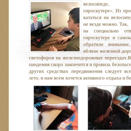
велосипеде,
само
гироскутере». Из пр
кататься на велосипе
не везде можно. Так,
на специально от
гироскутере и само
обратили внимание
вблизи железной доро
светофоров на железнодорожных переездах.В
пандемия скоро закончится и правила безопасн
других средствах передвижения следует все
лето, и нам всем хочется активного отдыха и б