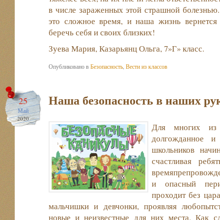
в числе зараженных этой страшной болезнью.
это сложное время, и наша жизнь вернется 
беречь себя и своих близких!
Зуева Мария, Казарьянц Ольга, 7»Г» класс.
Опубликовано в
Безопасность
,
Вести из классов
Наша безопасность в наших р
25
Май
2020
Для многих из
долгожданное и
школьников начин
счастливая ребя
времяпрепровожден
и опасный пер
проходит без цара
мальчишки и девчонки, проявляя любопытст
новые и неизвестные для них места. Как сл