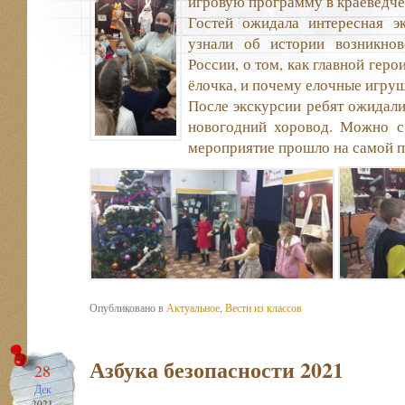
игровую программу в краеведче
Гостей ожидала интересная эк
узнали об истории возникнов
России, о том, как главной гер
ёлочка, и почему елочные игру
После экскурсии ребят ожидал
новогодний хоровод. Можно с 
мероприятие прошло на самой п
Опубликовано в
Актуальное
,
Вести из классов
Азбука безопасности 2021
28
Дек
2021