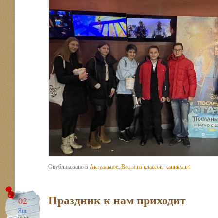
Опубликовано в
Актуальное
,
Вести из классов
,
каникулы!
Праздник к нам приходит
02
Янв