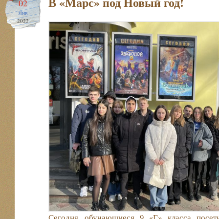
В «Марс» под Новый год!
02
Янв
2022
Сегодня обучающиеся 9 «Г» класса посет