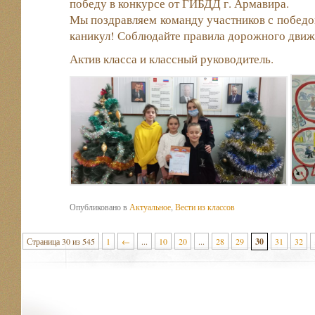
победу в конкурсе от ГИБДД г. Армавира.
Мы поздравляем команду участников с победо
каникул! Соблюдайте правила дорожного движе
Актив класса и классный руководитель.
Опубликовано в
Актуальное
,
Вести из классов
Страница 30 из 545
1
←
...
10
20
...
28
29
30
31
32