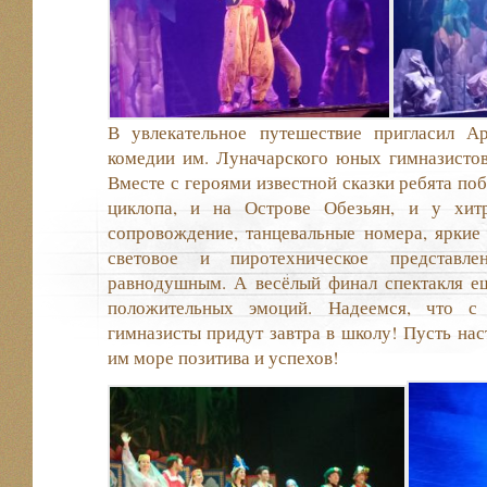
В увлекательное путешествие пригласил А
комедии им. Луначарского юных гимназистов
Вместе с героями известной сказки ребята по
циклопа, и на Острове Обезьян, и у хит
сопровождение, танцевальные номера, яркие
световое и пиротехническое представл
равнодушным. А весёлый финал спектакля е
положительных эмоций. Надеемся, что с
гимназисты придут завтра в школу! Пусть нас
им море позитива и успехов!