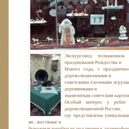
Экскурсовод познакомила
празднования Рождества и
Нового года, с празднично
дореволюционными и
советскими ёлочными игрушк
деревянными и
знаменитым советским карто
Особый интерес у ребят 
дореволюционной России,
где представлены уникальн
вв.: жестяные и
бумажные коробки из-под печенья, граммофон