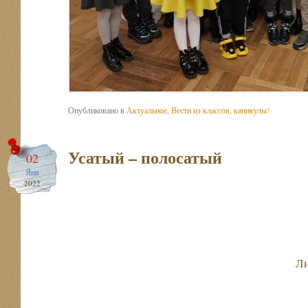
Опубликовано в
Актуальное
,
Вести из классов
,
каникулы!
Усатый – полосатый
02
Янв
2022
Ли