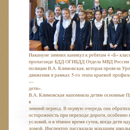
Накануне зимних каникул к ребятам 4 «Б» клас
пропаганде БДД ОГИБДД Отдела МВД России п
полиции В.А. Климовская, которая провела Ур
движения в рамках 5-го этапа краевой профил
—
дети».
В.А. Климовская напомнила детям основные 
в
зимний период. В первую очередь она обратил
осторожность при переходе дороги, особенно
условий, и в тёмное время суток, когда дети и
домой. Инспектор рассказала младшим школь