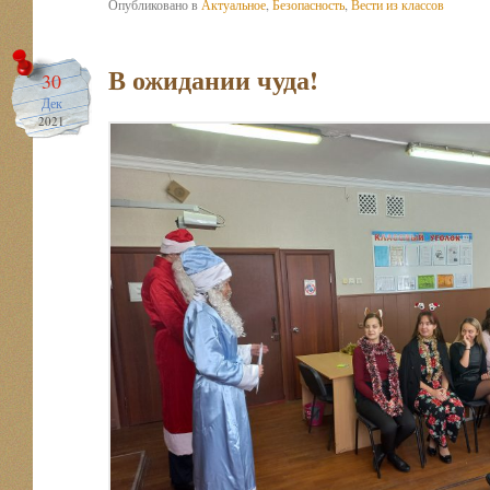
Опубликовано в
Актуальное
,
Безопасность
,
Вести из классов
В ожидании чуда!
30
Дек
2021