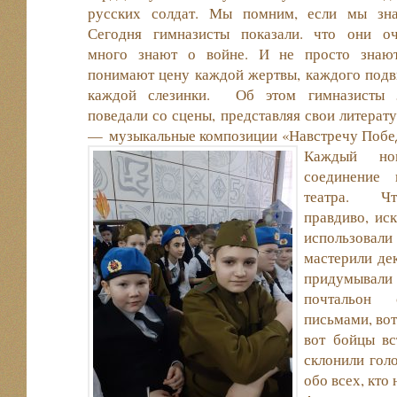
русских солдат. Мы помним, если мы зна
Сегодня гимназисты показали. что они о
много знают о войне. И не просто знают
понимают цену каждой жертвы, каждого подв
каждой слезинки. Об этом гимназисты 
поведали со сцены, представляя свои литерат
— музыкальные композиции «Навстречу Побе
Каждый н
соединение 
театра. Чт
правдиво, ис
использова
мастерили де
придумывали
почтальон
письмами, вот
вот бойцы вс
склонили гол
обо всех, кто 