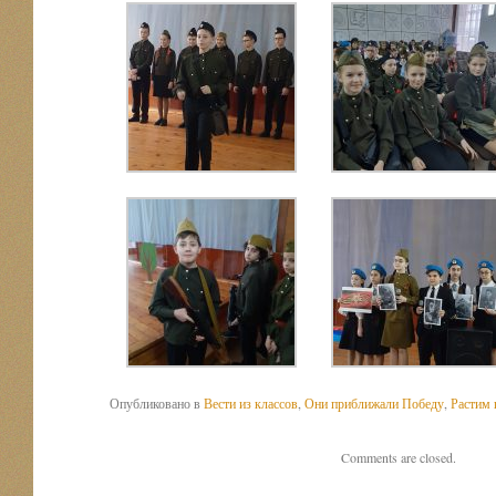
Опубликовано в
Вести из классов
,
Они приближали Победу
,
Растим 
Comments are closed.