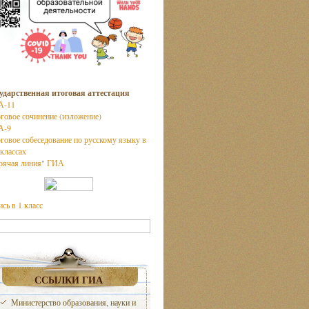
ударственная итоговая аттестация
А-11
говое сочинение (изложение)
А-9
говое собеседование по русскому языку в
 классах
рячая линия" ГИА
ись в 1 класс
ССЫЛКИ ГИА
Министерство образования, науки и