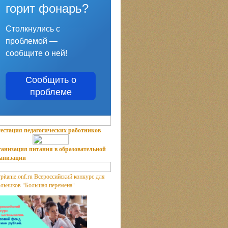
горит фонарь?
Столкнулись с
проблемой —
сообщите о ней!
Сообщить о
проблеме
естация педагогических работников
анизация питания в образовательной
ганизации
Всероссийский конкурс для
льников "Большая перемена"