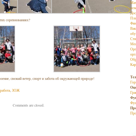
Мат
осн
Дос
Пла
этих соревнованиях?
Фин
Вак
об
Сти
Меж
Орг
орг
Обр
Кар
Те
оение, свежий ветер, спорт и забота об окружающей природе!
Гор
Оц
 работа
,
ЗОЖ
Гра
Фу
Фун
Comments are closed.
Пр
Про