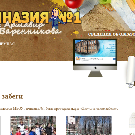
ИЁМНАЯ
 забеги
х классов МБОУ гимназии №1 была проведена акция «Экологические забеги».
МБ