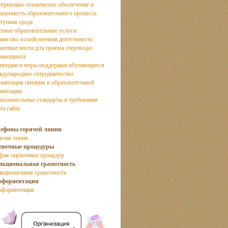
ериально-техническое обеспечение и
ащенность образовательного процесса.
тупная среда
тные образовательные услуги
ансово-хозяйственная деятельность
антные места для приема (перевода)
учающихся
пендии и меры поддержки обучающихся
дународное сотрудничество
анизация питания в образовательной
анизации
азовательные стандарты и требования
та сайта
лефоны горячей линии
ячая линия
еночные процедуры
фик оценочных процедур
нкциональная грамотность
кциональная грамотность
офориентация
фориентация