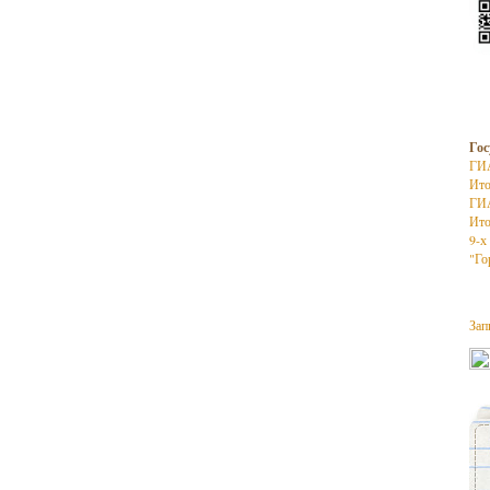
Гос
ГИ
Ито
ГИ
Ито
9-х
"Го
Зап