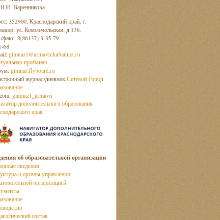
 В.И. Варенникова
ес: 352900, Краснодарский край, г.
авир, ул. Комсомольская, д.136.
./факс: 8(86137) 3-35-79
1-68
ail:
gimnaz1@armavir.kubannet.ru
туальная приёмная
рум:
gimnaz.flyboard.ru
ктронный журнал/дневник:
Сетевой Город.
азование
com:
gimnaz1_armavir
игатор дополнительного образования
снодарского края
дения об образовательной организации
овные сведения
уктура и органы управления
азовательной организацией
кументы
азование
оводство
агогический состав