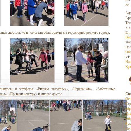
им.
Адр
Арм
Тел
3-3
ались спортом, но и помогали облагораживать территорию родного города.
E-m
Вир
Фо
Эле
Обр
Vk.
Нав
Кра
онкурсы и эстафеты: «Рисуем животных», «Черепашата», «Заботливые
жка», «Прыжки кенгуру» и многое другое.
Све
Осн
Стр
обр
До
Обр
Рук
Пед