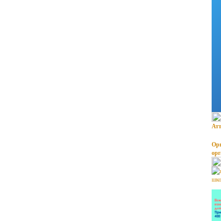
Атт
Орг
ор
шко