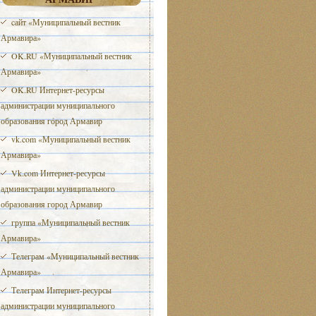
cайт «Муниципальный вестник
Армавира»
OK.RU «Муниципальный вестник
Армавира»
OK.RU Интернет-ресурсы
администрации муниципального
образования город Армавир
vk.com «Муниципальный вестник
Армавира»
Vk.com Интернет-ресурсы
администрации муниципального
образования город Армавир
группа «Муниципальный вестник
Армавира»
Телеграм «Муниципальный вестник
Армавира»
Телеграм Интернет-ресурсы
администрации муниципального