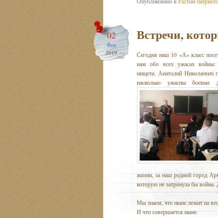
Опубликовано в
Растим патриот
Встречи, кото
02
Фев
2019
Сегодня наш 10 «А» класс посе
нам обо всех ужасах войны: 
нищета. Анатолий Николаевич г
насколько ужасны боевые
де
жизни, за наш родной город Арм
которую не затронула бы война. 
Мы знаем, что ныне лежит на ве
И что совершается ныне.