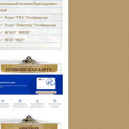
молодежной политики Краснодарского
края
Раздел "ГИА" Рособрнадзора
Раздел "Навигатор" Рособрнадзора
ФГБНУ "ФИПИ"
ФГБУ "ФЦТ"
ПУШКИНСКАЯ КАРТА
АРМАВИР