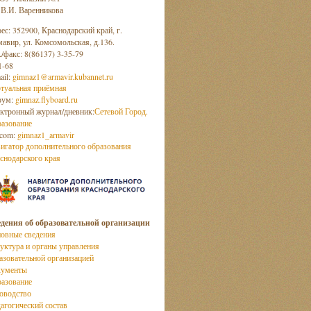
 В.И. Варенникова
ес: 352900, Краснодарский край, г.
авир, ул. Комсомольская, д.136.
./факс: 8(86137) 3-35-79
1-68
ail:
gimnaz1@armavir.kubannet.ru
туальная приёмная
рум:
gimnaz.flyboard.ru
ктронный журнал/дневник:
Сетевой Город.
азование
com:
gimnaz1_armavir
игатор дополнительного образования
снодарского края
дения об образовательной организации
овные сведения
уктура и органы управления
азовательной организацией
кументы
азование
оводство
агогический состав