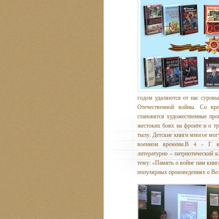
годом удаляются от нас суровы
Отечественной войны. Со вре
становятся художественные про
жестоких боях на фронте и о т
тылу. Детские книги многое могу
военном времени.В 4 – Г к
литературно – патриотический к
тему: «Память о войне нам книг
популярных произведениях о Вел