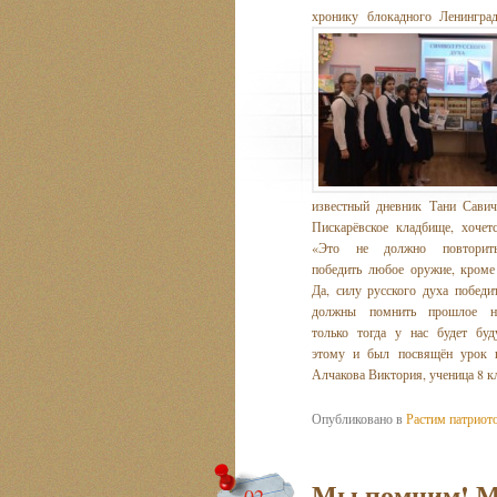
хронику блокадного Ленингра
известный дневник Тани Савич
Пискарёвское кладбище, хочет
«Это не должно повторит
победить любое оружие, кроме
Да, силу русского духа победи
должны помнить прошлое н
только тогда у нас будет бу
этому и был посвящён у
Алчакова Виктория, ученица 8 к
Опубликовано в
Растим патриот
Мы помним! М
02