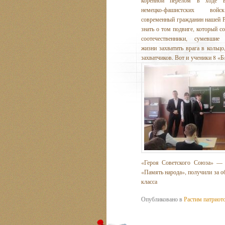
немецко-фашистских вой
современный гражданин нашей 
знать о том подвиге, который 
соотечественники, сумевшие
жизни захватить врага в кольцо
захватчиков. Вот и ученики 8 «Б
«Героя Советского Союза» — 
«Память народа», получили за 
класса
Опубликовано в
Растим патриот