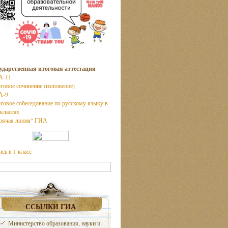
ударственная итоговая аттестация
А-11
говое сочинение (изложение)
А-9
говое собеседование по русскому языку в
 классах
рячая линия" ГИА
ись в 1 класс
ССЫЛКИ ГИА
Министерство образования, науки и