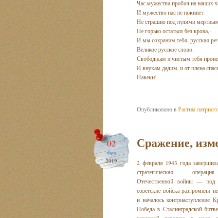
Час мужества пробил на наших ч
И мужество нас не покинет.
Не страшно под пулями мертвым
Не горько остаться без крова,-
И мы сохраним тебя, русская реч
Великое русское слово.
Свободным и чистым тебя проне
И внукам дадим, и от плена спас
Навеки!
Опубликовано в
Растим патриот
Сражение, изм
02
Фев
2019
2 февраля 1943 года завершил
стратегическая операц
Отечественной войны — под 
советские войска разгромили н
и началось контрнаступление К
Победа в Сталинградской битве
коренной перелом в ходе 