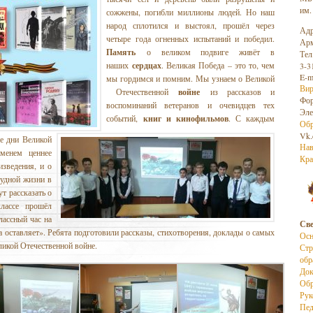
им.
сожжены, погибли миллионы людей. Но наш
народ сплотился и выстоял, прошёл через
Адр
четыре года огненных испытаний и победил.
Арм
Память
о великом подвиге живёт в
Тел
наших
сердцах
. Великая Победа – это то, чем
3-3
E-m
мы гордимся и помним. Мы узнаем о Великой
Вир
Отечественной
войне
из рассказов и
Фо
воспоминаний ветеранов и очевидцев тех
Эле
событий,
книг и
кинофильмов
. С каждым
Обр
Vk.
е дни Великой
Нав
менем ценнее
Кра
изведения, и о
рудной жизни в
т рассказать о
лассе прошёл
лассный час на
Све
а оставляет». Ребята подготовили рассказы, стихотворения, доклады о самых
Осн
икой Отечественной войне.
Стр
обр
До
Обр
Рук
Пед