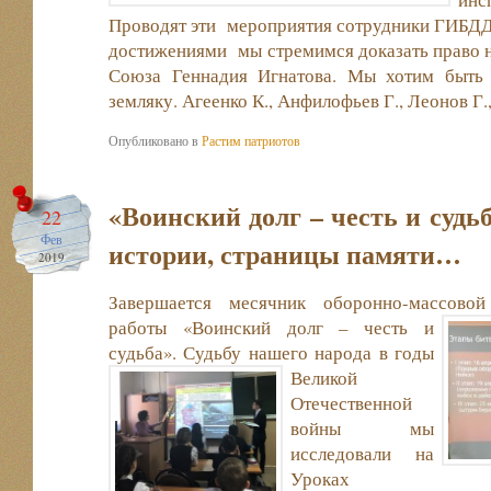
Проводят эти мероприятия сотрудники ГИБДД
достижениями мы стремимся доказать право н
Союза Геннадия Игнатова. Мы хотим быть
земляку. Агеенко К., Анфилофьев Г., Леонов Г.
Опубликовано в
Растим патриотов
«Воинский долг – честь и судьб
22
Фев
истории, страницы памяти…
2019
Завершается месячник оборонно-массовой
работы
«Воинский долг – честь и
судьба». Судьбу нашего нар
ода в годы
Великой
Отечественной
войны мы
исследовали на
Уроках