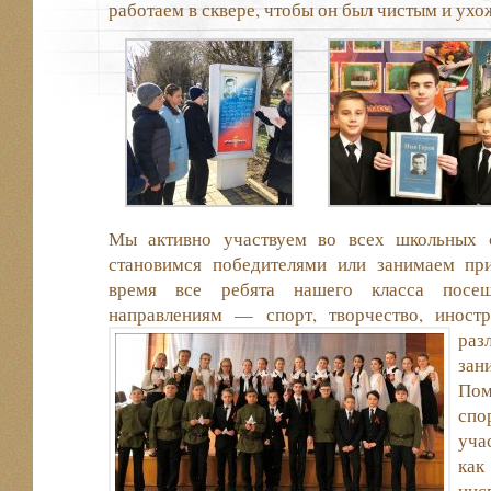
работаем в сквере, чтобы он был чистым и ух
Мы активно участвуем во всех школьных с
становимся победителями или занимаем пр
время все ребята нашего класса пос
направлениям — спорт, творчество, иност
ра
за
По
сп
уча
ка
ин