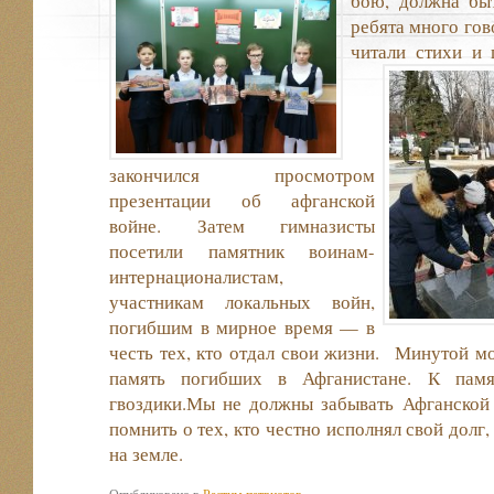
бою, должна бы
ребята много гов
читали стихи и 
закончился просмотром
презентации об афганской
войне. Затем гимназисты
посетили памятник воинам-
интернационалистам,
участникам локальных войн,
погибшим в мирное время — в
честь тех, кто отдал свои жизни. Минутой м
память погибших в Афганистане. К памя
гвоздики.Мы не должны забывать Афганской 
помнить о тех, кто честно исполнял свой долг
на земле.
Опубликовано в
Растим патриотов