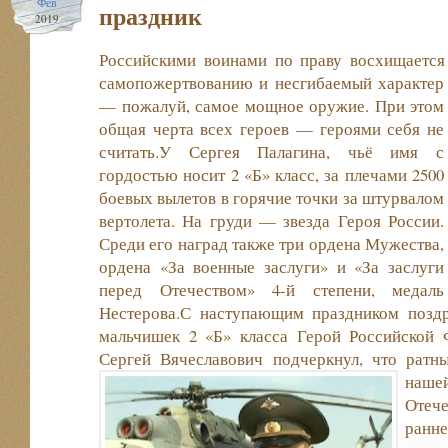
Фев
праздник
2019
Российскими воинами по праву восхищается 
самопожертвованию и несгибаемый характер
— пожалуй, самое мощное оружие. При этом
общая черта всех героев — героями себя не
считать.У Сергея Палагина, чьё имя с
гордостью носит 2 «Б» класс, за плечами 2500
боевых вылетов в горячие точки за штурвалом
вертолета. На груди — звезда Героя России.
Среди его наград также три ордена Мужества,
ордена «За военные заслуги» и «За заслуги
перед Отечеством» 4-й степени, медаль
Нестерова.С наступающим праздником поздр
мальчишек 2 «Б» класса Герой Российской 
Сергей Вячеславович подчеркнул, что ратны
наше
Отече
ранне