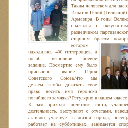
Таким человеком для нас 
Игнатов Гений (Геннадий)
Армавира. В годы Велик
сражался с оккупант
разведчиком партизанско
старшим братом подо
котором
находились 400 гитлеровцев, и
погиб, выполнив боевое
задание. Посмертно ему было
присвоено звание Героя
Советского Союза.Что мы
делаем, чтобы доказать свое
право носить имя геройски
погибшего земляка? Регулярно в нашем класс
К нам приходят почетные гости, учащие
деятельность, выступают с отчетами, наве
активно участвует в жизни города, посещ
работает на субботниках, занимается сп