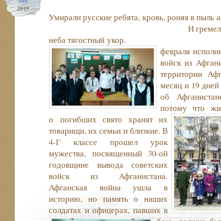
Фев
2019
Умирали русские ребята, кровь, роняя
И гремели в облаках р
неба тягостный
февраля исполн
войск из Афгани
территории Афг
месяц и 19 дней 
об Афганистан
потому что жи
о погибших свято
хранят их
товарищи, их семьи и близкие. В
4-Г классе прошел урок
мужества, посвященный 30-ой
годовщине вывода советских
войск из Афганистана.
Афганская война ушла в
историю, но память о наших
солдатах и офицерах, павших в