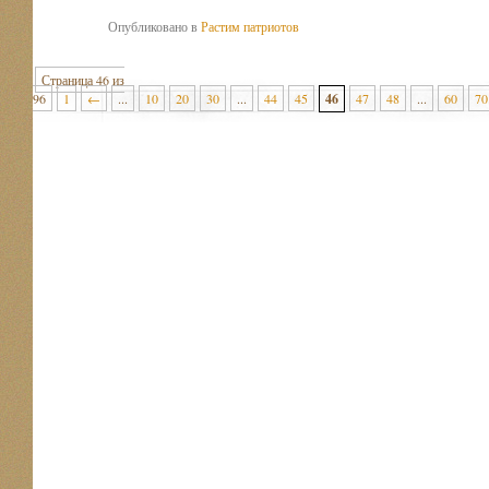
Опубликовано в
Растим патриотов
Страница 46 из
96
1
←
...
10
20
30
...
44
45
46
47
48
...
60
70