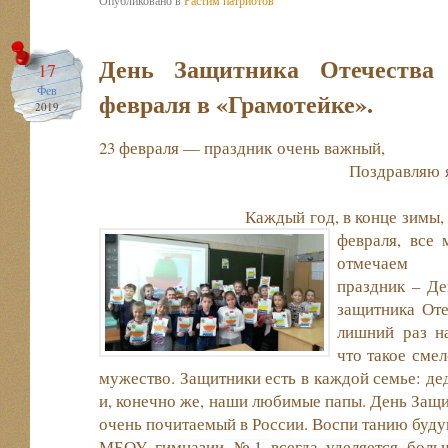
День Защитника Отечества
17
Фев
февраля в «Грамотейке».
2019
23 февраля — праздник
Поздравляю я тебя, папа
Каждый год, в конце зимы, 
февраля, все 
отмечаем
праздник – Де
защитника От
лишний раз н
что такое смел
мужество. Защитники есть в каждой семье: де
и, конечно же, наши любимые папы. День Защи
очень почитаемый в России. Воспи танию бу
МБОУ гимназии №1 всегда уделяется больш