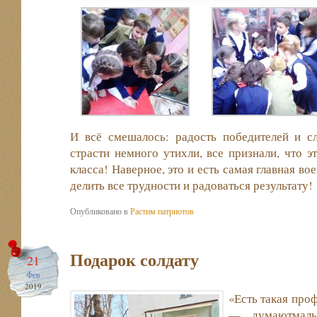
И всё смешалось: радость победителей и с
страсти немного утихли, все признали, что э
класса! Наверное, это и есть самая главная во
делить все трудности и радоваться результату!
Опубликовано в
Растим патриотов
Подарок солдату
21
Фев
2019
«Есть такая про
— думают
мал