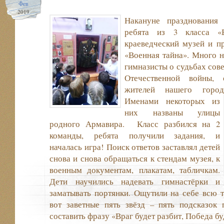
Фев
2019
Накануне празднования
ребята из 3 класса «
краеведческий музей и пр
«Военная тайна». Много н
гимназисты о судьбах сов
Отечественной войны, 
жителей нашего город
Именами некоторых из
них названы улицы
родного Армавира. Класс разбился на 2
команды, ребята получили задания, и
началась игра! Поиск ответов заставлял детей
снова и снова обращаться к стендам музея, к
военным документам, плакатам, табличкам.
Дети научились надевать гимнастёрки и
заматывать портянки. Ощутили на себе всю т
вот заветные пять звёзд – пять подсказок
составить фразу «Враг будет разбит, Победа бу