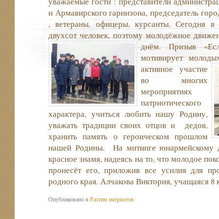
уважаемые гости : представители администра
и Армавирского гарнизона, председатель горо
, ветераны, офицеры, курсанты. Сегодня 
двухсот человек, поэтому молодёжное движе
днём. Призыв «Е
мотивирует молоды
активное участие
во многих
мероприятиях
патриотического
характера, учиться любить нашу Родину,
уважать традиции своих отцов и дедов,
хранить память о героическом прошлом
нашей Родины. На митинге юнармейскому 
красное знамя, надеясь на то, что молодое по
пронесёт его, приложив все усилия для п
родного края. Алчакова Виктория, учащаяся 8 
Опубликовано в
Растим патриотов