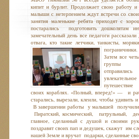
кипит и бурлит. Продолжает свою работу и
малыши с нетерпением ждут встречи со свои
занятия маленькие ребята приходят с хор
постарались подготовить дошколятам инт
замечательный день все педагоги рассказали 
отвага, кто такие летчики, танкисты, моряк
пограничники.
Затем все чет
группы
отправились
увлекательное
путешествие
своих кораблях. «Полный, вперед!» — и ра
старались, вырезали, клеили, чтобы удивить 
В завершении работы у малышей получилис
Пиратский, космический, патрульный, дес
главное, сделанный с душой и своими рук
поздравят своих пап и дедушек, скажут им сл
нашей Земле и вручат подарки, сделанные св