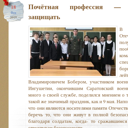
Почётная профессия — 
18
Фев
защищать
2019
В 
Оте
по
поо
ком
спе
бор
ле
Владимировичем Бобером, участником воен
Ингушетии, окончившим Саратовский военн
много о своей службе, поделился мнением о т
такой же значимый праздник, как и 9 мая. Нап
что они являются носителями памяти Отечеств
беречь то, что они живут в полной безопа
благодаря солдатам, когда- то сражавшимс
структурам безопасности.