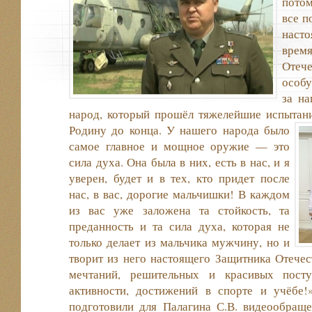
потом
все п
наст
вре
Оте
особу
за н
народ, который прошёл тяжелейшие испыта
н
Родину до конца. У нашего народа было
самое главное и мощное оружие — это
сила духа. Она была в них, есть в нас, и я
уверен, будет и в тех, кто придет после
нас, в вас, дорогие мальчишки! В каждом
из вас уже заложена та стойкость, та
преданность и та сила духа, которая не
только делает из мальчика мужчину, но и
творит из него настоящего Защитника Отече
мечтаний, решительных и красивых посту
активности, достижений в спорте и учёбе
подготовили для Палагина С.В. видеообраще