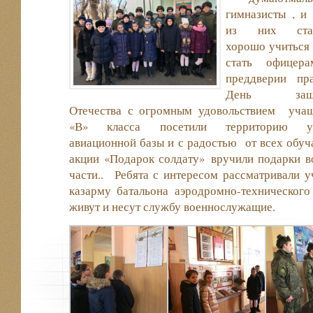
гимназисты , и
из них стар
хорошо учиться 
стать офицер
преддверии пра
День защи
Отечества с огромным удовольствием учащ
«В» класса посетили территорию у
авиационной базы и с радостью от всех обу
акции «Подарок солдату» вручили подарки
части.. Ребята с интересом рассматривали у
казарму батальона аэродромно-технического
живут и несут службу военнослужащие.