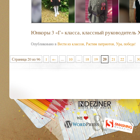
Юнкоры 3 «Г» класса, классный руководитель
Опубликовано в
Вести из классов
,
Растим патриотов
,
Ура, победа!
Страница 20 из 96
1
←
...
10
...
18
19
20
21
22
...
3