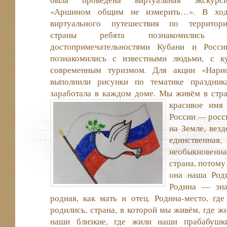
«Аршином общим не измерить…». В хо
виртуального путешествия по территор
страны ребята познакомились 
достопримечательностями Кубани и Росси
познакомились с известными людьми, с ку
современным туризмом. Для акции «Нари
выполнили рисунки по тематике праздника
заработала в каждом доме. Мы живём в стра
красивое имя 
России — росс
на Земле, вез
единственная,
необыкновенна
страна, потому
она наша Роди
Родина — зна
родная, как мать и отец. Родина-место, гд
родились, страна, в которой мы живём, где ж
наши близкие, где жили наши прабабушк