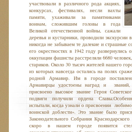
участвовали в различного рода акциях,
конкурсах, фестивалях, несли вахты
памяти, ухаживали за памятниками
воинам, сложившим головы в года
Великой отечественной войны, сажали
деревья и кустарники, проводили экскурсии 
никогда не забываем те далекие и страшные с
его окрестностях в 1942 году развернулись 
оккупации фашисты расстреляли 6680 человек,
стариков. Около 30 тысяч жителей нашего гор
из которых навсегда остались на полях сраже
родной Армавир. Им в городе поставлен
Армавирцы удостоены наград и званий,
присвоено высокое звание Героя Советско
подвиги получили ордена Славы.Особен
испытали, когда узнали о присвоении любим
воинской доблести». Это звание было прис
Законодательного Собрания Краснодарского 
скоро в нашем городе появится сте