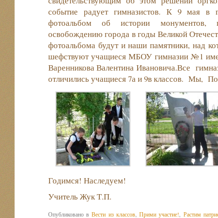
свидетельствующим об этом решении оргко
событие радует гимназистов. К 9 мая в 
фотоальбом об истории монументов, 
освобождению города в годы Великой Отечест
фотоальбома будут и наши памятники, над к
шефствуют учащиеся МБОУ гимназии №1 име
Варенникова Валентина Ивановича.Все гимна
отличились учащиеся 7а и 9в классов. Мы, П
Годимся! Наследуем!
Учитель Жук Т.П.
Опубликовано в
Вести из классов
,
Прими участие!
,
Растим патри