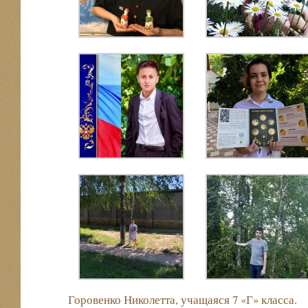
Горовенко Николетта, учащаяся 7 «Г» класса.