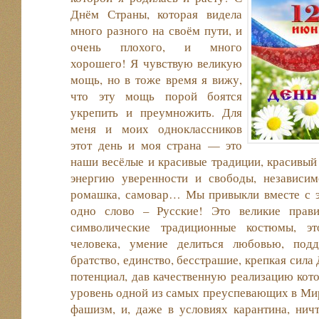
Днём Страны, которая видела
много разного на своём пути, и
очень плохого, и много
хорошего! Я чувствую великую
мощь, но в тоже время я вижу,
что эту мощь порой боятся
укрепить и преумножить. Для
меня и моих одноклассников
этот день и моя страна — это
наши весёлые и красивые традиции, красивый 
энергию уверенности и свободы, независимо
ромашка, самовар… Мы привыкли вместе с 
одно слово – Русские! Это великие прави
символические традиционные костюмы, э
человека, умение делиться любовью, подд
братство, единство, бесстрашие, крепкая сил
потенциал, дав качественную реализацию кото
уровень одной из самых преуспевающих в Ми
фашизм, и, даже в условиях карантина, нич