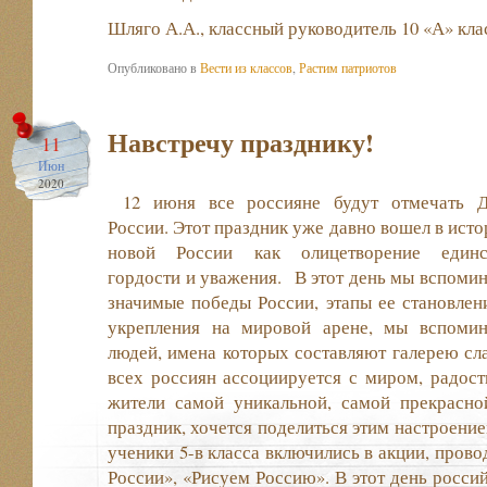
Шляго А.А., классный руководитель 10 «А» кла
Опубликовано в
Вести из классов
,
Растим патриотов
Навстречу празднику!
11
Июн
2020
12 июня все россияне будут отмечать Д
России. Этот праздник уже давно вошел в ист
новой России как олицетворение единст
гордости и уважения. В этот день мы вспоми
значимые победы России, этапы ее становлен
укрепления на мировой арене, мы вспоми
людей, имена которых составляют галерею сла
всех россиян ассоциируется с миром, радост
жители самой уникальной, самой прекрасно
праздник, хочется поделиться этим настроени
ученики 5-в класса включились в акции, пров
России», «Рисуем Россию». В этот день россий