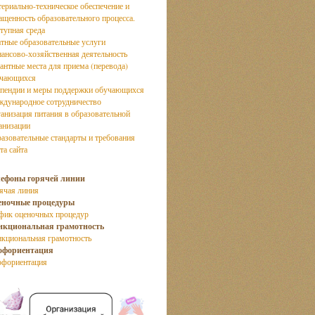
ериально-техническое обеспечение и
ащенность образовательного процесса.
тупная среда
тные образовательные услуги
ансово-хозяйственная деятельность
антные места для приема (перевода)
учающихся
пендии и меры поддержки обучающихся
дународное сотрудничество
анизация питания в образовательной
анизации
азовательные стандарты и требования
та сайта
лефоны горячей линии
ячая линия
еночные процедуры
фик оценочных процедур
нкциональная грамотность
кциональная грамотность
офориентация
фориентация