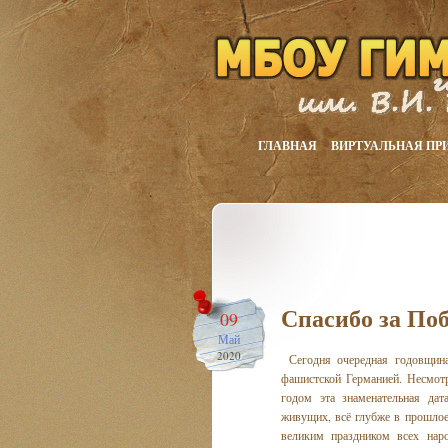
ГЛАВНАЯ
ВИРТУАЛЬНАЯ ПР
Спасибо за Поб
09
Май
2020
Сегодня очередная годовщин
фашистской Германией. Несмот
годом эта знаменательная дат
живущих, всё глубже в прошлое,
великим праздником всех нар