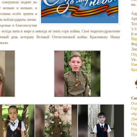
е совершили подвиг во
им.
сё меньше и меньше, и
Адр
олжны особо ценить и
Арм
ем поблагодарить лично.
Тел
доровья и благополучия
3-3
 всегда жить в мире и никогда не знать горя войны. Своё видеопоздравление
E-m
ичный день ветерану Великой Отечественной войны Красникову Ивану
Вир
овали.
Фо
Эле
Обр
Vk.
Нав
Кра
Све
Осн
Стр
обр
До
Обр
Рук
Пед