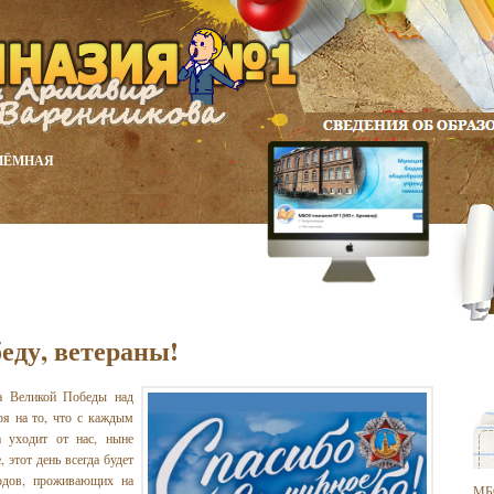
ИЁМНАЯ
еду, ветераны!
а Великой Победы над
ря на то, что с каждым
а уходит от нас, ныне
 этот день всегда будет
одов, проживающих на
МБ