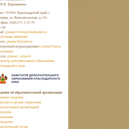
 В.И. Варенникова
ес: 352900, Краснодарский край, г.
авир, ул. Комсомольская, д.136.
./факс: 8(86137) 3-35-79
1-68
ail:
gimnaz1@armavir.kubannet.ru
туальная приёмная
рум:
gimnaz.flyboard.ru
ктронный журнал/дневник:
Сетевой Город.
азование
com:
gimnaz1_armavir
игатор дополнительного образования
снодарского края
дения об образовательной организации
овные сведения
уктура и органы управления
азовательной организацией
кументы
азование
оводство
агогический состав