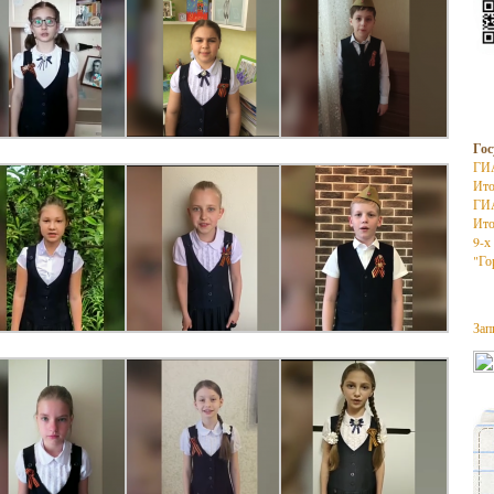
Гос
ГИ
Ито
ГИ
Ито
9-х
"Го
Зап