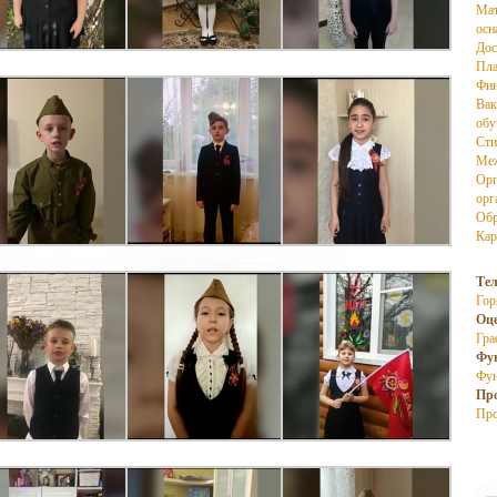
Мат
осн
Дос
Пла
Фин
Вак
об
Сти
Меж
Орг
орг
Обр
Кар
Те
Гор
Оц
Гра
Фу
Фун
Пр
Про