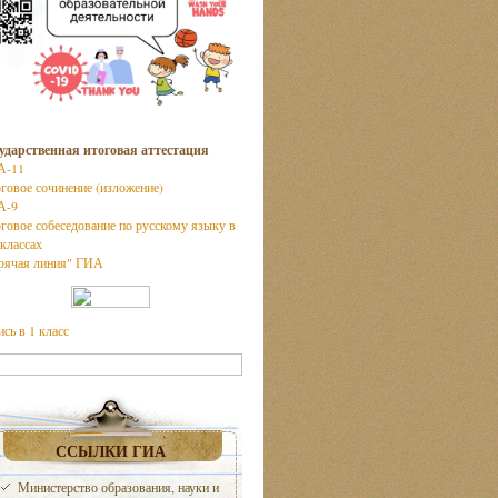
ударственная итоговая аттестация
А-11
говое сочинение (изложение)
А-9
говое собеседование по русскому языку в
 классах
рячая линия" ГИА
ись в 1 класс
ССЫЛКИ ГИА
Министерство образования, науки и