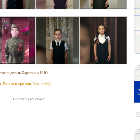
 руководитель Харламова И.Ю.
в
,
Растим патриотов
,
Ура, победа!
Comments are closed.