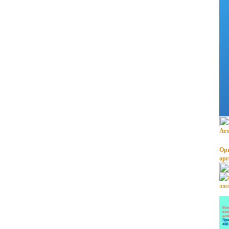
Атт
Орг
ор
шко