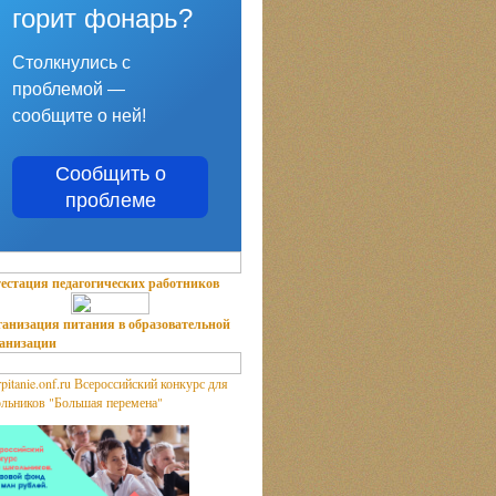
горит фонарь?
Столкнулись с
проблемой —
сообщите о ней!
Сообщить о
проблеме
естация педагогических работников
анизация питания в образовательной
ганизации
Всероссийский конкурс для
льников "Большая перемена"