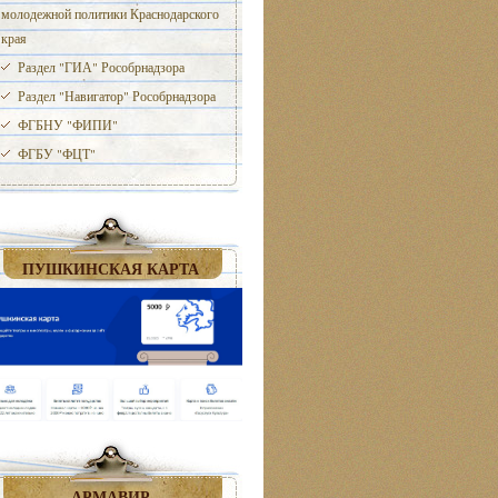
молодежной политики Краснодарского
края
Раздел "ГИА" Рособрнадзора
Раздел "Навигатор" Рособрнадзора
ФГБНУ "ФИПИ"
ФГБУ "ФЦТ"
ПУШКИНСКАЯ КАРТА
АРМАВИР