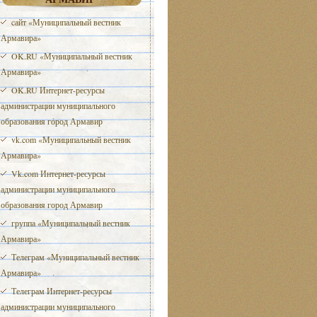
cайт «Муниципальный вестник
Армавира»
OK.RU «Муниципальный вестник
Армавира»
OK.RU Интернет-ресурсы
администрации муниципального
образования город Армавир
vk.com «Муниципальный вестник
Армавира»
Vk.com Интернет-ресурсы
администрации муниципального
образования город Армавир
группа «Муниципальный вестник
Армавира»
Телеграм «Муниципальный вестник
Армавира»
Телеграм Интернет-ресурсы
администрации муниципального