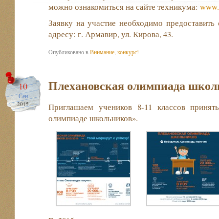
можно ознакомиться на сайте техникума:
www.
Заявку на участие необходимо предоставить
адресу: г. Армавир, ул. Кирова, 43.
Опубликовано в
Внимание, конкурс!
Плехановская олимпиада школ
10
Сен
2015
Приглашаем учеников 8-11 классов принят
олимпиаде школьников».