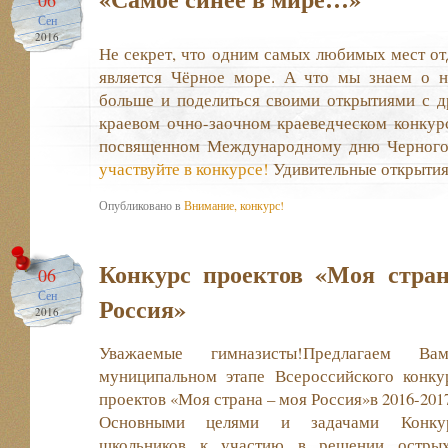
Сен
2016
Не секрет, что одним самых любимых мест о
является Чёрное море. А что мы знаем о н
больше и поделиться своими открытиями с д
краевом очно-заочном краеведческом конкур
посвященном Международному дню Черног
участвуйте в конкурсе!
Удивительные открытия
Опубликовано в
Внимание, конкурс!
Конкурс проектов «Моя стра
06
Сен
Россия»
2016
Уважаемые гимназисты!Предлагаем В
муниципальном этапе Всероссийского конк
проектов «Моя страна – моя Россия»в 2016-201
Основными целями и задачами Конкурс
школьников к участию в решении остры