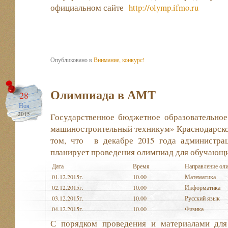
официальном сайте
http://olymp.ifmo.ru
Опубликовано в
Внимание, конкурс!
Олимпиада в АМТ
28
Ноя
2015
Государственное бюджетное образовательно
машиностроительный техникум» Краснодарско
том, что в декабре 2015 года админист
планирует проведения олимпиад для обучающих
Дата
Время
Направление ол
01.12.2015г.
10.00
Математика
02.12.2015г.
10.00
Информатика
03.12.2015г.
10.00
Русский язык
04.12.2015г.
10.00
Физика
С порядком проведения и материалами для