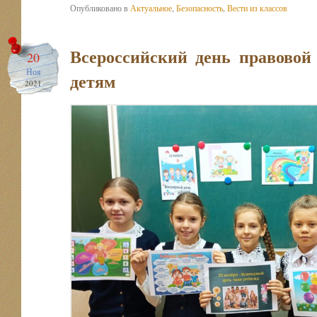
Опубликовано в
Актуальное
,
Безопасность
,
Вести из классов
Всероссийский день правово
20
Ноя
детям
2021