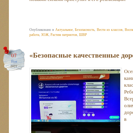
Опубликовано в
Актуальное
,
Безопасность
,
Вести из классов
,
Восп
работа
,
ЗОЖ
,
Растим патриотов
,
ШВР
«Безопасные качественные дор
07
Ноя
2021
Осе
кан
кла
Реб
Вс
ол
дор