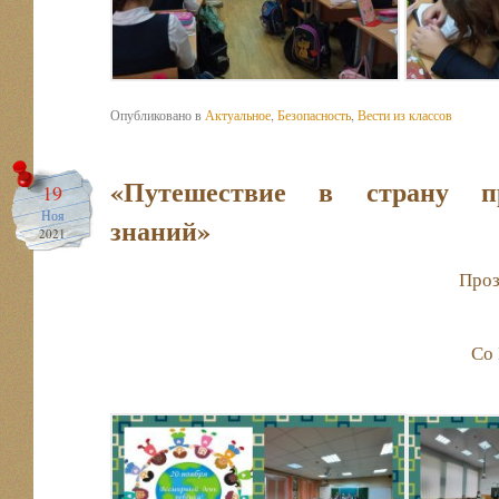
Опубликовано в
Актуальное
,
Безопасность
,
Вести из классов
«Путешествие в страну п
19
Ноя
знаний»
2021
Проз
Со