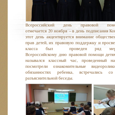
Всероссийский день правовой по
отмечается 20 ноября – в день подписания Ко
этот день акцентируется внимание обществе
прав детей, их правовую поддержку и просве
класса был проведен ряд мероп
Всероссийскому дню правовой помощи детям
назывался классный час, проведенный на
посмотрели ознакомительные видеорол
обязанностях ребенка, встречались со
разъяснительной беседы.