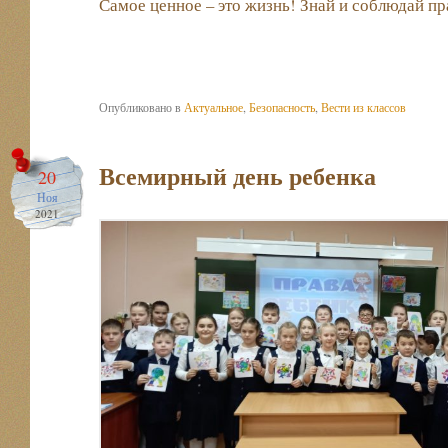
Самое ценное – это жизнь! Знай и соблюдай п
Опубликовано в
Актуальное
,
Безопасность
,
Вести из классов
Всемирный день ребенка
20
Ноя
2021