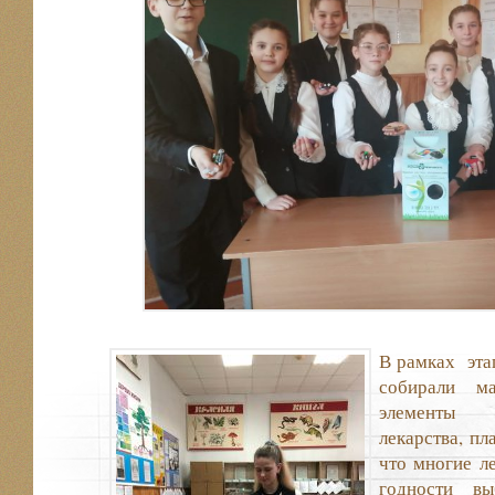
В рамках эта
собирали ма
элементы 
лекарства, пл
что многие л
годности в