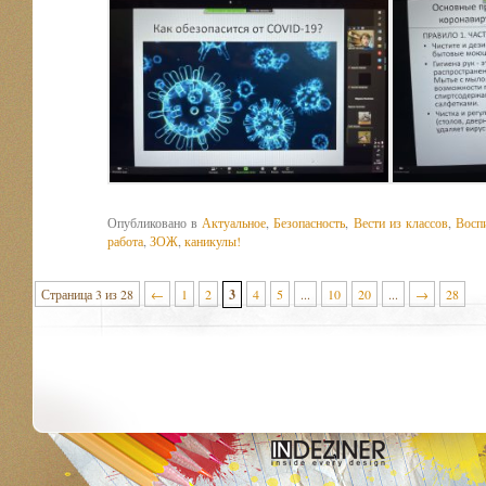
Опубликовано в
Актуальное
,
Безопасность
,
Вести из классов
,
Восп
работа
,
ЗОЖ
,
каникулы!
Страница 3 из 28
←
1
2
3
4
5
...
10
20
...
→
28