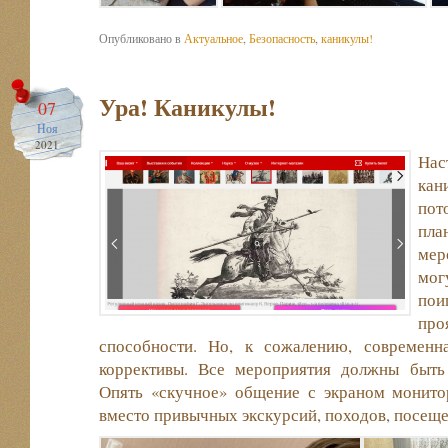
Опубликовано в
Актуальное
,
Безопасность
,
каникулы!
Ура! Каникулы!
07
Ноя
2021
Нас
кан
пот
пл
мер
мог
по
пр
способности. Но, к сожалению, современн
коррективы. Все мероприятия должны быть
Опять «скучное» общение с экраном монитор
вместо привычных экскурсий, походов, посеще