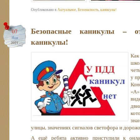
Опубликовано в
Актуальное
,
Безопасность
,
каникулы!
Безопасные каникулы – о
07
Ноя
каникулы!
2021
Как
шко
чет
у п
Кон
«А»
вид
дви
кот
зна
улицы, значениях сигналов светофора и дорож
А ещё ребята активно приступили к онла