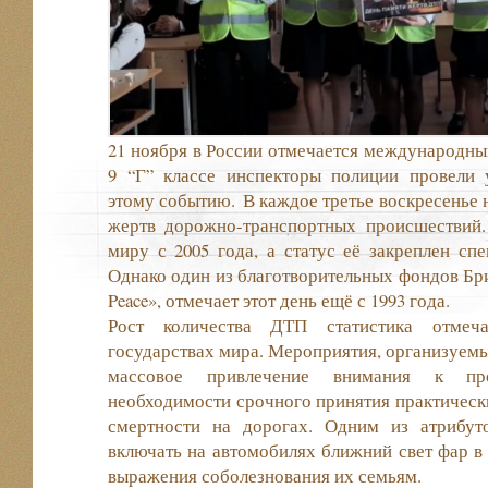
21 ноября в России отмечается международны
9 “Г” классе инспекторы полиции провели
этому событию. В каждое третье воскресенье 
жертв дорожно-транспортных происшествий. 
миру с 2005​ года, а​ статус её закреплен с
Однако один из​ благотворительных фондов Бри
Peace», отмечает этот день ещё с 1993​ года.
Рост количества ДТП статистика отмеча
государствах мира. Мероприятия, организуемые 
массовое привлечение внимания к​ пр
необходимости срочного принятия практическ
смертности на​ дорогах. Одним из​ атрибут
включать на​ автомобилях ближний свет фар в​ 
выражения соболезнования их​ семьям.