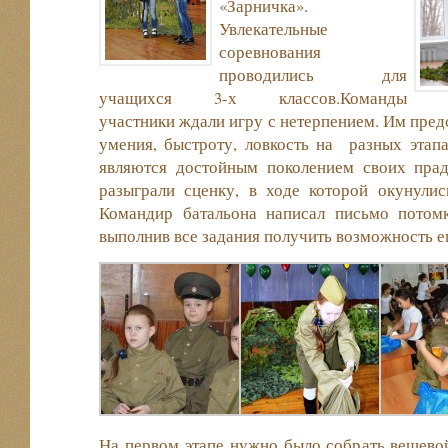
«Зарничка».
Увлекательные
соревнования
проводились для
учащихся 3-х классов.Команды
участники ждали игру с нетерпением. Им предс
умения, быстроту, ловкость на разных этапа
являются достойным поколением своих прад
разыграли сценку, в ходе которой окунулис
Командир батальона написал письмо потомк
выполнив все задания получить возможность е
На первом этапе нужно было собрать вещево