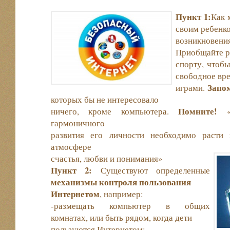
Пун
кт 1:
Как 
своим ребенко
возникновен
Приобщайте ре
спорту, чтобы
свободное вр
Запо
играми.
которых бы не интересовало
Помните!
ничего, кроме компьютера.
«Р
гармоничного
развития его личности необходимо расти
атмосфере
счастья, любви и понимания»
Пункт 2:
Существуют определенные
механизмы контроля пользования
Интернетом
, например:
-размещать компьютер в общих
комнатах, или быть рядом, когда дети
пользуются Интернетом;