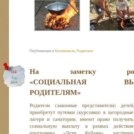
Опубликовано в
Безопасность
,
Родителям
На заметку роди
04
Апр
«СОЦИАЛЬНАЯ ВЫП
2019
РОДИТЕЛЯМ»
Родители (законные представители) детей
приобретут путевки (курсовки) в загородные
лагеря и санатории, имеют право получить
соииалъную выплату в рамках действия
программы «Дети Кубани», частично