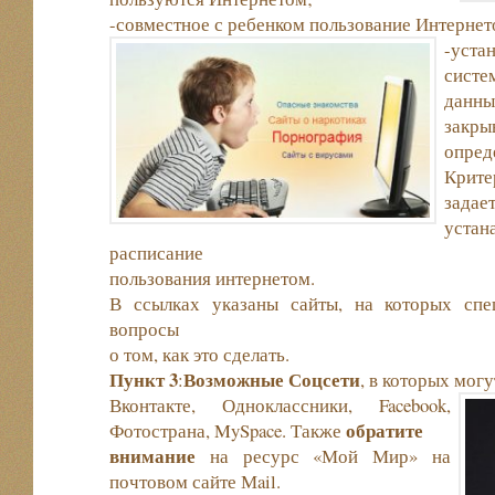
-совместное с ребенком пользование Интернет
-уст
сис
данны
зак
опре
Крите
задае
уста
расписание
пользования интернетом.
В ссылках указаны сайты, на которых спе
вопросы
о том, как это сделать.
Пункт 3
Возможные Соцсети
:
, в которых могу
Вконтакте, Одноклассники, Facebook,
обратите
Фотострана, MySpace. Также
внимание
на ресурс «Мой Мир» на
почтовом сайте Мail.