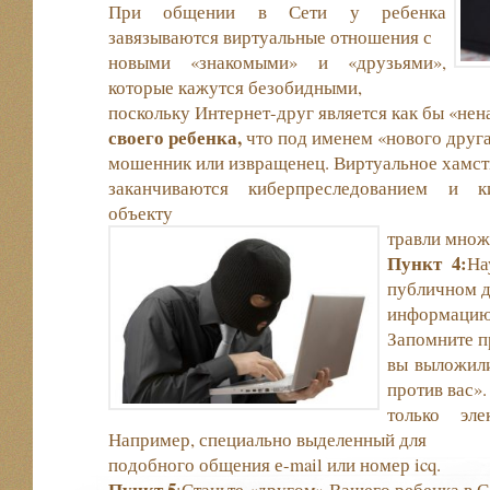
При общении в Сети у ребенка
завязываются виртуальные отношения с
новыми «знакомыми» и «друзьями»,
которые кажутся безобидными,
поскольку Интернет-друг является как бы «не
своего ребенка,
что под именем «нового друг
мошенник или извращенец. Виртуальное хамст
заканчиваются киберпреследованием и ки
объекту
травли множ
Пункт 4:
На
публичном 
информацию
Запомните п
вы выложили
против вас».
только эле
Например, специально выделенный для
подобного общения е-mail или номер icq.
Пункт 5
:Станьте «другом» Вашего ребенка в 