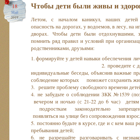
Чтобы дети были живы и здо
18
Май
2019
Летом, с началом каникул, наших детей 
опасность на дорогах, у водоемов, в лесу, на и
дворах. Чтобы дети были отдохнувшими, 
помнить ряд правил и условий при организац
родственниками, друзьями:
1. формируйте у детей навыки обеспечен
2. проведите с дет
индивидуальные беседы, объяснив важные пр
соблюдение которых поможет сохранить жи
3. решите проблему свободного времени дете
4. не забудьте о соблюдении ЗКК №1539 (по
вечером и ночью (с 21-22 до 6 час) де
подросткам законодательно запре
появляться на улице без сопровождения взрос
5. постоянно будьте в курсе, где и с кем ваш 
пребывания детей;
6. не разрешайте разговаривать с незна