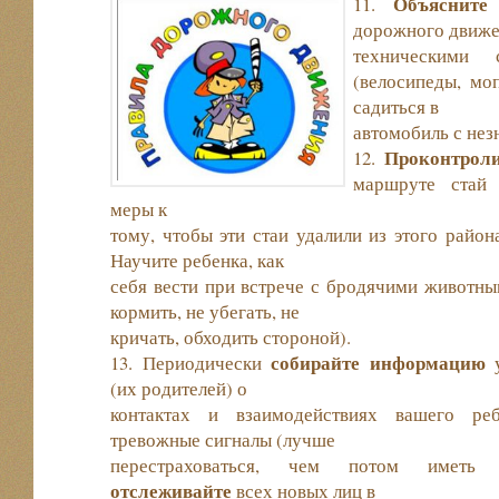
Объясните
11.
дорожного движе
техническими 
(велосипеды, мо
садиться в
автомобиль с нез
Проконтроли
12.
маршруте стай 
меры к
тому, чтобы эти стаи удалили из этого район
Научите ребенка, как
себя вести при встрече с бродячими животным
кормить, не убегать, не
кричать, обходить стороной).
собирайте информацию
13. Периодически
у
(их родителей) о
контактах и взаимодействиях вашего реб
тревожные сигналы (лучше
перестраховаться, чем потом иметь п
отслеживайте
всех новых лиц в