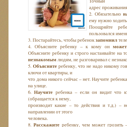
Точный
адрес проживания
н
2. Обязательно
ему нужно ходить
Поощряйте реб
пользовался имен
запомнил
3. Постарайтесь, чтобы ребенок
теле
может
4. Объясните ребенку – к кому он
Объясните ребенку и строго настаивайте на 
незнакомым
людям, не разговаривал с незнак
Объясните
5.
ребенку, что не надо никому гов
ключи от квартиры, и
что дома никого сейчас – нет. Научите ребенк
на улице.
Научите
6.
ребенка – если он видит что кт
(обращается к нему,
производит какие – то действия и т.д.) – 
направлении от этого
человека.
Расскажите
8.
ребенку, чем может грозить 