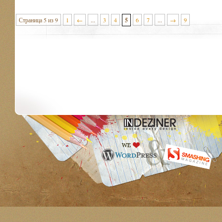
Страница 5 из 9
1
←
...
3
4
5
6
7
...
→
9