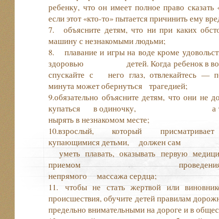
ребенку, что он имеет полное право сказать 
если этот «кто-то» пытается причинить ему вре
7. объясните детям, что ни при каких обсто
машину с незнакомыми людьми;
8. плавание и игры на воде кроме удовольс
здоровью
детей. Когда ребенок в во
спускайте с него глаз, отвлекайтесь — п
минута может обернуться трагедией;
9.обязательно объясните детям, что они не 
купаться в одиночку, а т
нырять в незнакомом месте;
10.взрослый, который присматривае
купающимися детьми, должен
уметь плавать, оказывать первую меди
приемом проведения искусст
непрямого массажа сердца;
11. чтобы не стать жертвой или виновник
происшествия, обучите детей правилам дорожн
предельно внимательными на дороге и в общес