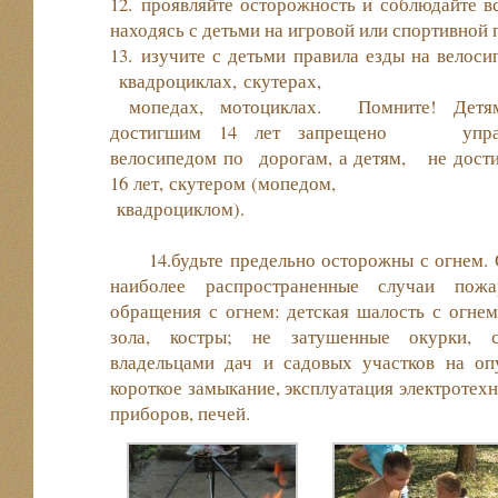
12. проявляйте осторожность и соблюдайте вс
находясь с детьми на игровой или спортивной 
13. изучите с детьми правила езды на велоси
квадроциклах, скутер
мопедах, мотоциклах. Помните! Детя
достигшим 14 лет запрещено управ
велосипедом по дорогам, а детям, не дост
16 лет, скутером (мопед
квадроциклом
14.будьте предельно осторожны с огнем. О
наиболее распространенные случаи пожа
обращения с огнем: детская шалость с огнем
зола, костры; не затушенные окурки, 
владельцами дач и садовых участков на оп
короткое замыкание, эксплуатация электротех
приборов, печей.