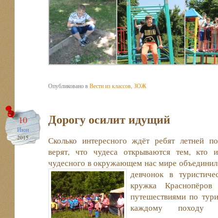
Опубликовано в
Вести из классов
,
ЗОЖ
Дорогу осилит идущий
10
Июн
2015
Сколько интересного ждёт ребят летней п
верят, что чудеса открываются тем, кто 
чудесного в окружающем нас мире объединил 
девчонок в туристиче
кружка Краснопёров
путешествиями по тури
каждому походу пр