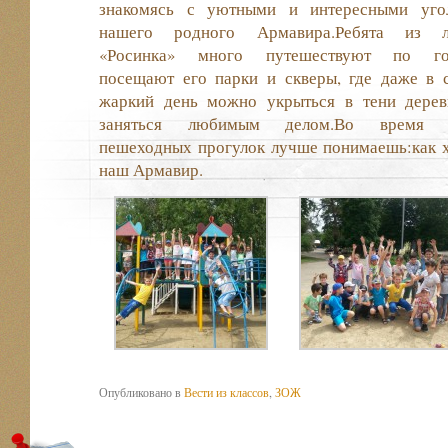
знакомясь с уютными и интересными уго
нашего родного Армавира.Ребята из л
«Росинка» много путешествуют по го
посещают его парки и скверы, где даже в 
жаркий день можно укрыться в тени дерев
заняться любимым делом.Во время т
пешеходных прогулок лучше понимаешь:как 
наш Армавир.
Опубликовано в
Вести из классов
,
ЗОЖ