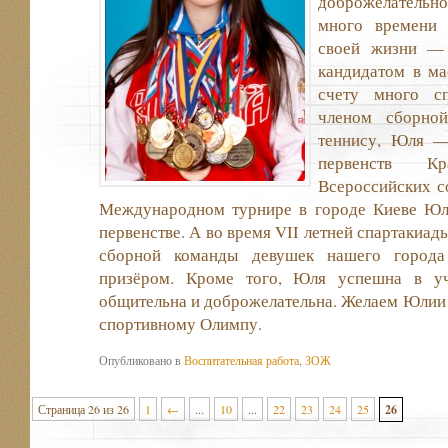
доброжелательн
много времени 
своей жизни — 
кандидатом в ма
счету много сп
членом сборной
теннису, Юля —
первенств К
Всероссийских с
Международном турнире в городе Киеве Юл
первенстве. А во время VII летней спартакиад
сборной команды девушек нашего город
призёром. Кроме того, Юля успешна в уч
общительна и доброжелательна. Желаем Юлии
спортивному Олимпу.
Опубликовано в
Воспитательная работа
,
ЗОЖ
Страница 26 из 26
1
←
...
10
...
22
23
24
25
26