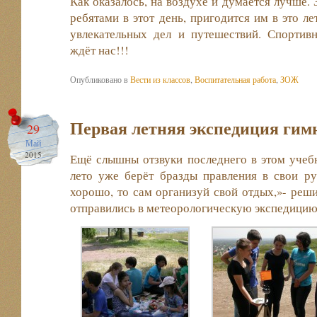
Как оказалось, на воздухе и думается лучше.
ребятами в этот день, пригодится им в это л
увлекательных дел и путешествий. Спортивн
ждёт нас!!!
Опубликовано в
Вести из классов
,
Воспитательная работа
,
ЗОЖ
Первая летняя экспедиция гим
29
Май
2015
Ещё слышны отзвуки последнего в этом учебн
лето уже берёт бразды правления в свои ру
хорошо, то сам организуй свой отдых,»- реши
отправились в метеорологическую экспедицию