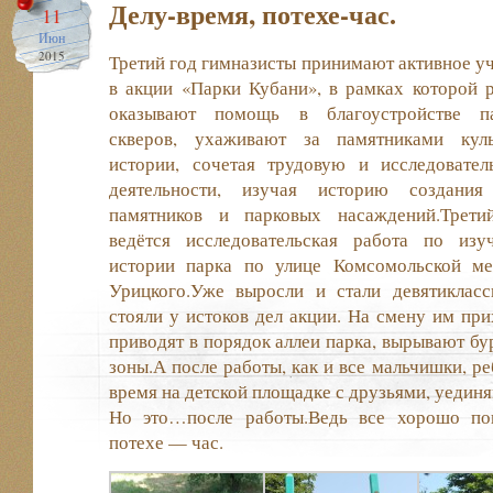
Делу-время, потехе-час.
11
Июн
2015
Третий год гимназисты принимают активное у
в акции «Парки Кубани», в рамках которой 
оказывают помощь в благоустройстве па
скверов, ухаживают за памятниками куль
истории, сочетая трудовую и исследовател
деятельности, изучая историю создания
памятников и парковых насаждений.Трети
ведётся исследовательская работа по изу
истории парка по улице Комсомольской м
Урицкого.Уже выросли и стали девятикласс
стояли у истоков дел акции. На смену им при
приводят в порядок аллеи парка, вырывают бу
зоны.А после работы, как и все мальчишки, ре
время на детской площадке с друзьями, уедин
Но это…после работы.Ведь все хорошо пон
потехе — час.