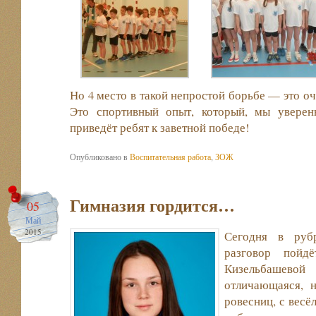
Но 4 место в такой непростой борьбе — это о
Это спортивный опыт, который, мы увере
приведёт ребят к заветной победе!
Опубликовано в
Воспитательная работа
,
ЗОЖ
Гимназия гордится…
05
Май
2015
Сегодня в рубр
разговор пойд
Кизельбаше
отличающаяся, н
ровесниц, с весё