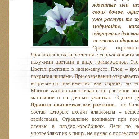
ядовитые или не
своих домов, офис
уже растут, то и
Подумайте, ка
обернуться для ва
за жизнь и здоровь
Среди огромног
бросаются в глаза растения с серо-зелеными 
пахучими цветами в виде граммофонов. Это
Цветет растение в июне-августе. Плод – кру
покрытая шипами. При созревании открывается
встречается повсеместно как сорняк, но ег
Многие жители высаживают это растение воз
магазинов и на дачных участках. Однако д
Ядовито полностью все растение
, но боль
состав которых входят алкалоиды – вещес
свойствами. Отравление возникает при по
осенью в плодах-коробочках. Дети по н
употребляют их в пищу, не думая о последстви