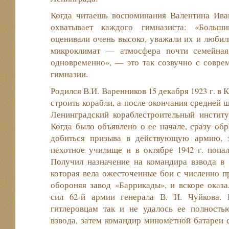
Когда читаешь воспоминания Валентина Иван
охватывает каждого гимназиста: «Больши
оценивали очень высоко, уважали их и любил
микроклимат — атмосфера почти семейная,
одновременно», — это так созвучно с совре
гимназии.
Родился В.И. Варенников 15 декабря 1923 г. в 
строить корабли, а после окончания средней 
Ленинградский кораблестроительный институ
Когда было объявлено о ее начале, сразу обр
добиться призыва в действующую армию, э
пехотное училище и в октябре 1942 г. попа
Получил назначение на командира взвода в 
которая вела ожесточенные бои с численно 
обороняя завод «Баррикады», и вскоре оказа
сил 62-й армии генерала В. И. Чуйкова. 
гитлеровцам так и не удалось ее полность
взвода, затем командир минометной батареи с