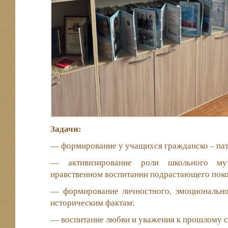
Задачи:
— формирование у учащихся гражданско – пат
— активизирование роли школьного му
нравственном воспитании подрастающего поко
— формирование личностного, эмоциональн
историческим фактам;
— воспитание любви и уважения к прошлому с