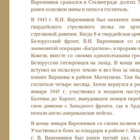
Варенников сражался в Сталинграде долгих 
ранен осколком мины и попал в госпиталь.
В 1943 г. В.И. Варенников был назначен зам
гвардейского стрелкового полка по арти
стрелковой дивизии. Когда 8-я гвардейская ар
Белорусский фронт, В.И. Варенников со с
знаменитой операции «Багратион», в прорыве 
Ковеля, вместе со своими однополчанами гр
Белоруссии гитлеровцев на запад. В конце ию
вступил на польскую землю и вел бои за овл
южнее Варшавы в районе Магнушева. Там был
госпитале четыре месяца. Затем вернулся в р
января 1945 г. участвовал в мощном насту
Балтики до Карпат, вынудившем немцев пере
свои дивизии с Западного фронта, где в Ар
попали англо-американские войска.
В конце января Варенников со своим полком 
Участвовал в боях за плацдарм в районе г. Кю
г. В. Варенников был ранен третий раз. А 