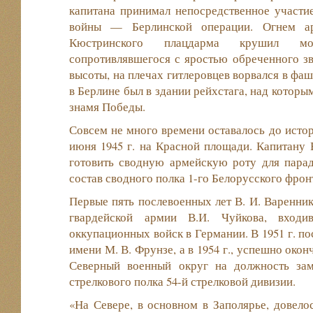
капитана принимал непосредственное участ
войны — Берлинской операции. Огнем ар
Кюстринского плацдарма крушил м
сопротивлявшегося с яростью обреченного з
высоты, на плечах гитлеровцев ворвался в фаш
в Берлине был в здании рейхстага, над которы
знамя Победы.
Совсем не много времени оставалось до исто
июня 1945 г. на Красной площади. Капитану
готовить сводную армейскую роту для парад
состав сводного полка 1-го Белорусского фрон
Первые пять послевоенных лет В. И. Варенник
гвардейской армии В.И. Чуйкова, входи
оккупационных войск в Германии. В 1951 г. п
имени М. В. Фрунзе, а в 1954 г., успешно окон
Северный военный округ на должность зам
стрелкового полка 54-й стрелковой дивизии.
«На Севере, в основном в Заполярье, довелос