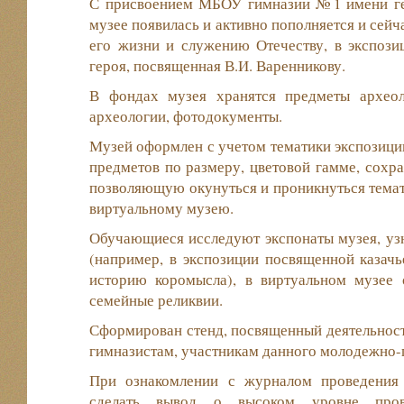
С присвоением МБОУ гимназии №1 имени ген
музее появилась и активно пополняется и сей
его жизни и служению Отечеству, в экспози
героя, посвященная В.И. Варенникову.
В фондах музея хранятся предметы археол
археологии, фотодокументы.
Музей оформлен с учетом тематики экспозици
предметов по размеру, цветовой гамме, сохра
позволяющую окунуться и проникнуться темат
виртуальному музею.
Обучающиеся исследуют экспонаты музея, уз
(например, в экспозиции посвященной казач
историю коромысла), в виртуальном музее
семейные реликвии.
Сформирован стенд, посвященный деятельно
гимназистам, участникам данного молодежно-
При ознакомлении с журналом проведения
сделать вывод о высоком уровне пров