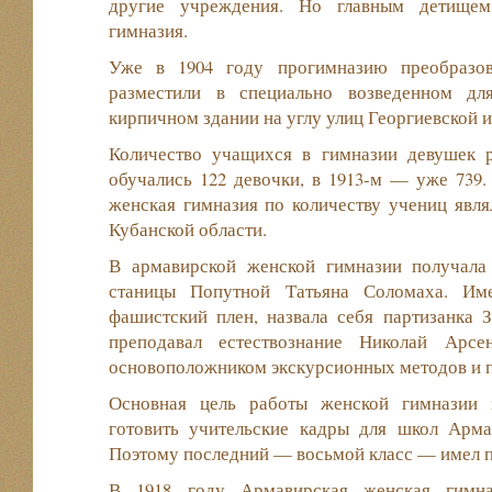
другие учреждения. Но главным детищем
гимназия.
Уже в 1904 году прогимназию преобразов
разместили в специально возведенном дл
кирпичном здании на углу улиц Георгиевской 
Количество учащихся в гимназии девушек 
обучались 122 девочки, в 1913-м — уже 739.
женская гимназия по количеству учениц явл
Кубанской области.
В армавирской женской гимназии получала
станицы Попутной Татьяна Соломаха. Им
фашистский плен, назвала себя партизанка 
преподавал естествознание Николай Арсе
основоположником экскурсионных методов и п
Основная цель работы женской гимназии 
готовить учительские кадры для школ Арма
Поэтому последний — восьмой класс — имел п
В 1918 году Армавирская женская гимна