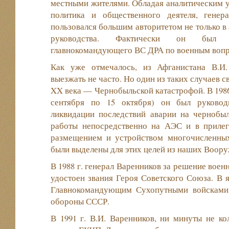
местными жителями. Обладая аналитическим у
политика и общественного деятеля, генер
пользовался большим авторитетом не только в 
руководства. Фактически он был с
главнокомандующего ВС ДРА по военным вопр
Как уже отмечалось, из Афганистана В.И.
выезжать не часто. Но один из таких случаев с
XX века — Чернобыльской катастрофой. В 1986 г
сентября по 15 октября) он был руковод
ликвидации последствий аварии на чернобы
работы непосредственно на АЭС и в приле
размещением и устройством многочисленных
были выделены для этих целей из наших Воор
В 1988 г. генерал Варенников за решение воен
удостоен звания Героя Советского Союза. В я
Главнокомандующим Сухопутными войсками
обороны СССР.
В 1991 г. В.И. Варенников, ни минуты не ко