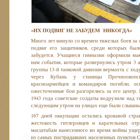
«ИХ ПОДВИГ НЕ ЗАБУДЕМ НИКОГДА»
Много лет минуло со времен тяжелых боев за
подвиг его защитников, среди которых был
забудется. Учащиеся гимназии оформили мак
нам события, которые развернулись утром 3 ав
группы 13-й танковой дивизии вермахта с ход
через Кубань у станицы Прочноокопс
красноармейцев и командиров погибли, о
ожесточенные бои разгорелись за его центр.
1943 года советские солдаты водрузили над г
следующим утром на улицах еще были слышны
167 дней оккупации остались кровавой стра
жестокость гитлеровцев и карательных от
масштабам нанесенного во время войны уще
из самых пострадавших населенных пунктов С