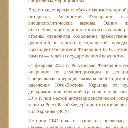
спортивных мероприятиях.
В настоящее время особую значимость приоб
интересов Российской Федерации, вы
внешнеполитические вызовы. Одним и
обеспечивающих единство и консолидацию ро
страны, становится сохранение преемственн
ценностей и защита исторической правды
Президент Российской Федерации В. В. Путин
памяти — задача государственной важности».
24 февраля 2022 г. Российская Федерация н
операцию по демилитаризации и денаци
Специальная операция вызвана необходимос
населения Юго-Востока Украины от кул
дискриминации, военной агрессии, осуществля
2014 г. под маской антитеррористической опер
защиты Российской Федерации от готовившег
сил Украины (ВСУ).
История СВО пока не написана, поскольку 
Однако предпосылки и причины её начала