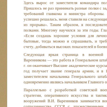
Здесь вырос от заместителя командира по
Пришлось не раз принимать разные полки с за
требований главкома и министра обороны. 
успешно решалась, меня ставили на следующий
из прорыва». Таким образом, я последоват
полками. Многому научился за эти годы. Гл
«Если создашь хорошие условия для лично
бытовые, тогда можно и спрашивать, и тре
счету, добиваться высоких показателей в боево
Следующая яркая страница в военной б
Варенникова — это работа в Генеральном шта
г. он оканчивает Высшие академические курсы
год получает звание генерала армии, и в 1
заместителем начальника Генерального шт
одновременно являясь начальником Главного о
Параллельно с разработкой советской вое
стратегии, оперативного искусства и такти
вооружений В.И. Варенников занимается во
сотрудничества СССР с дружественными 