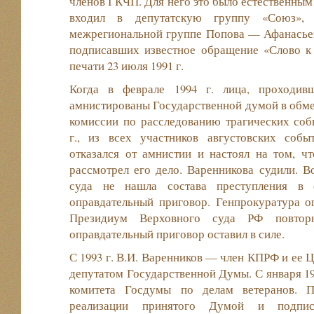
членов ГКЧП. Для него это было естественным 
входил в депутатскую группу «Союз», 
межрегиональной группе Попова — Афанасьев
подписавших известное обращение «Слово к 
печати 23 июля 1991 г.
Когда в феврале 1994 г. лица, проходи
амнистированы Государственной думой в обме
комиссии по расследованию трагических соб
г., из всех участников августовских соб
отказался от амнистии и настоял на том, ч
рассмотрел его дело. Варенникова судили. В
суда не нашла состава преступления в 
оправдательный приговор. Генпрокуратура о
Президиум Верховного суда РФ повтор
оправдательный приговор оставил в силе.
С 1993 г. В.И. Варенников — член КПРФ и ее Ц
депутатом Государственной Думы. С января 19
комитета Госдумы по делам ветеранов. П
реализации принятого Думой и подпи