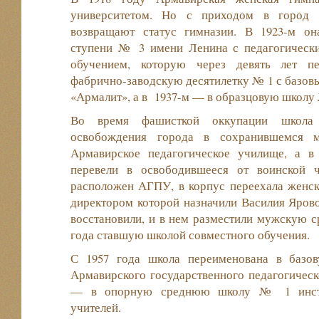
университетом. Но с приходом в город 
возвращают статус гимназии. В 1923-м он
ступени № 3 имени Ленина с педагогическ
обучением, которую через девять лет п
фабрично-заводскую десятилетку № 1 с базо
«Армалит», а в 1937-м — в образцовую школу 
Во время фашисткой оккупации школа
освобождения города в сохранившемся м
Армавирское педагогическое училище, а в
перевели в освободившееся от воинской 
расположен АГПУ, в корпус переехала женск
директором которой назначили Василия Яров
восстановили, и в нем разместили мужскую 
года ставшую школой совместного обучения.
С 1957 года школа переименована в ба
Армавирского государственного педагогическо
— в опорную среднюю школу № 1 инстит
учителей.