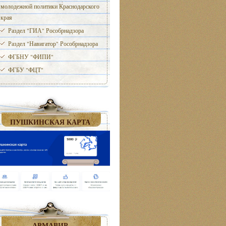
молодежной политики Краснодарского
края
Раздел "ГИА" Рособрнадзора
Раздел "Навигатор" Рособрнадзора
ФГБНУ "ФИПИ"
ФГБУ "ФЦТ"
ПУШКИНСКАЯ КАРТА
АРМАВИР