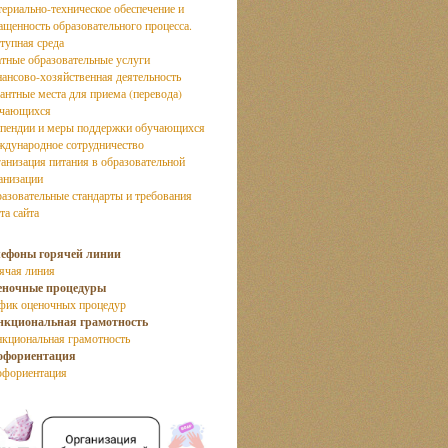
ериально-техническое обеспечение и
ащенность образовательного процесса.
тупная среда
тные образовательные услуги
ансово-хозяйственная деятельность
антные места для приема (перевода)
учающихся
пендии и меры поддержки обучающихся
дународное сотрудничество
анизация питания в образовательной
анизации
азовательные стандарты и требования
та сайта
лефоны горячей линии
ячая линия
еночные процедуры
фик оценочных процедур
нкциональная грамотность
кциональная грамотность
офориентация
фориентация