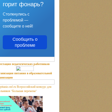
горит фонарь?
Столкнулись с
проблемой —
сообщите о ней!
Сообщить о
проблеме
естация педагогических работников
анизация питания в образовательной
ганизации
Всероссийский конкурс для
льников "Большая перемена"