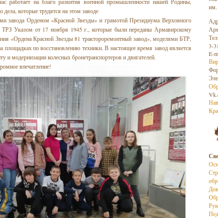
йчас работает на благо развития военной промышленности нашей Родины,
им.
 дела, которые трудятся на этом заводе
дами завода Орденом «Красной Звезды» и грамотой Президиума Верховного
Адр
 ТРЗ Указом от 17 ноября 1945 г., которые были переданы Армавирскому
Арм
Тел
ания «Ордена Красной Звезды 81 трактороремонтный завод», моделями БТР,
3-3
а площадках по восстановлению техники. В настоящее время завод является
E-m
у и модернизации колесных бронетранспортеров и двигателей.
Вир
громное впечатление!
Фо
Эле
Обр
Vk.
Нав
Кра
Све
Осн
Стр
обр
До
Обр
Рук
Пед