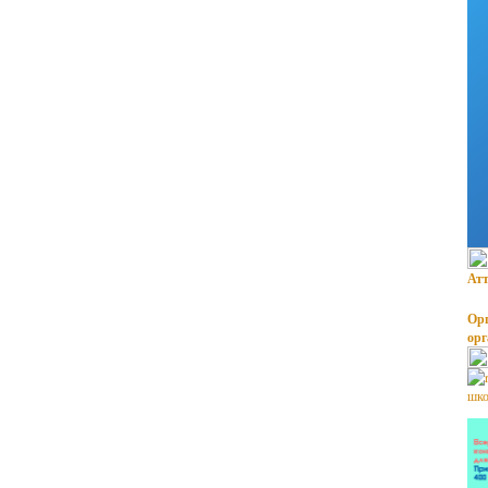
Атт
Орг
ор
шко