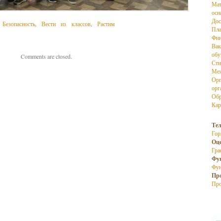
Мат
осн
Дос
,
Безопасность
,
Вести из классов
,
Растим
Пла
Фин
Вак
об
Comments are closed.
Сти
Меж
Орг
орг
Обр
Кар
Те
Гор
Оц
Гра
Фу
Фун
Пр
Про