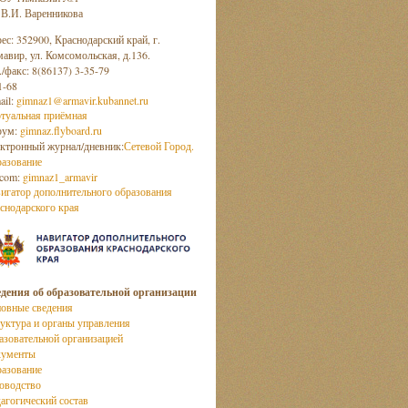
 В.И. Варенникова
ес: 352900, Краснодарский край, г.
авир, ул. Комсомольская, д.136.
./факс: 8(86137) 3-35-79
1-68
ail:
gimnaz1@armavir.kubannet.ru
туальная приёмная
рум:
gimnaz.flyboard.ru
ктронный журнал/дневник:
Сетевой Город.
азование
com:
gimnaz1_armavir
игатор дополнительного образования
снодарского края
дения об образовательной организации
овные сведения
уктура и органы управления
азовательной организацией
кументы
азование
оводство
агогический состав