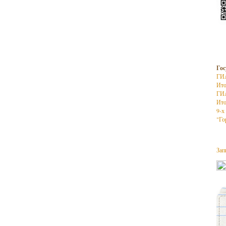
Гос
ГИ
Ито
ГИ
Ито
9-х
"Го
Зап