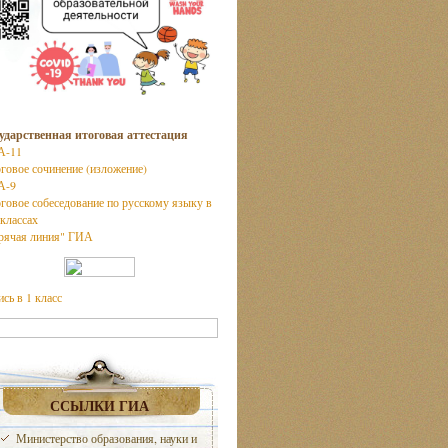
ударственная итоговая аттестация
А-11
говое сочинение (изложение)
А-9
говое собеседование по русскому языку в
 классах
рячая линия" ГИА
ись в 1 класс
ССЫЛКИ ГИА
Министерство образования, науки и