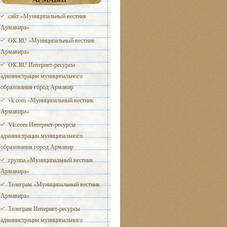
cайт «Муниципальный вестник
Армавира»
OK.RU «Муниципальный вестник
Армавира»
OK.RU Интернет-ресурсы
администрации муниципального
образования город Армавир
vk.com «Муниципальный вестник
Армавира»
Vk.com Интернет-ресурсы
администрации муниципального
образования город Армавир
группа «Муниципальный вестник
Армавира»
Телеграм «Муниципальный вестник
Армавира»
Телеграм Интернет-ресурсы
администрации муниципального