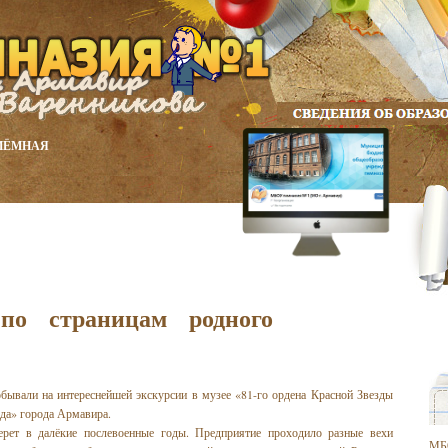
ИЁМНАЯ
по страницам родного
обывали на интереснейшей экскурсии в музее «81-го ордена Красной Звезды
да» города Армавира.
ерет в далёкие послевоенные годы. Предприятие проходило разные вехи
МБ