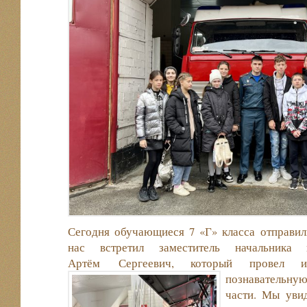
Сегодня обучающиеся 7 «Г» класса отправил
нас встретил заместитель начальника
Артём Сергеевич, который провел и
познавательну
части. Мы уви