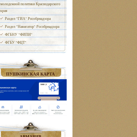
молодежной политики Краснодарского
края
Раздел "ГИА" Рособрнадзора
Раздел "Навигатор" Рособрнадзора
ФГБНУ "ФИПИ"
ФГБУ "ФЦТ"
ПУШКИНСКАЯ КАРТА
АРМАВИР