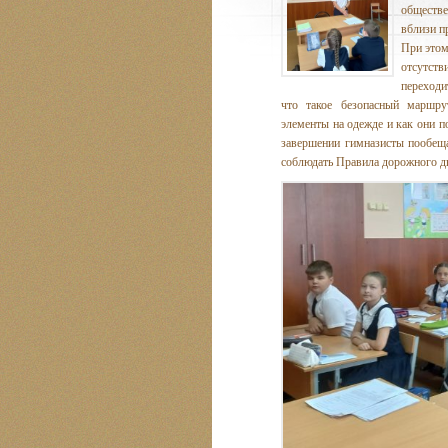
обществе
вблизи п
При этом
отсутст
переходи
что такое безопасный маршр
элементы на одежде и как они 
завершении гимназисты пообеща
соблюдать Правила дорожного д