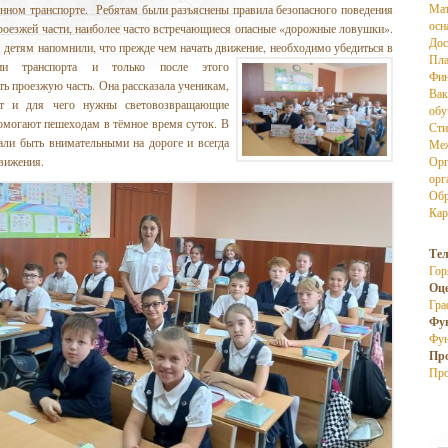
Мат
нном транспорте. Ребятам были разъяснены правила безопасного поведения
осн
роезжей части, наиболее часто встречающиеся опасные «дорожные ловушки».
Дос
 детям напомнили, что прежде чем начать движение, необходимо убедиться в
Пла
вии транспорта и только после этого
Фин
ть проезжую часть. Она рассказала ученикам,
Вак
ут и для чего нужны световозвращающие
об
помогают пешеходам в тёмное время суток. В
Сти
ли быть внимательными на дороге и всегда
Меж
вижения.
Орг
орг
Обр
Кар
Те
Гор
Оц
Гра
Фу
Фун
Пр
Про