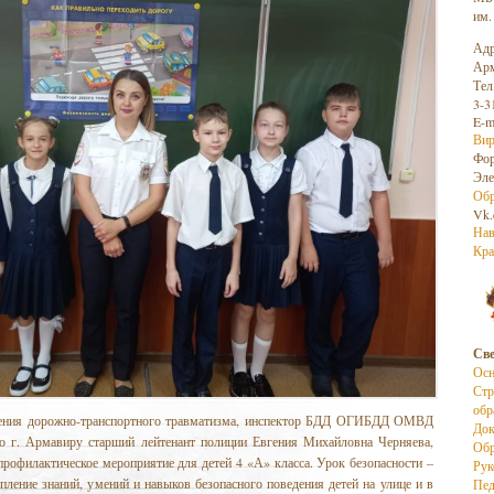
им.
Адр
Арм
Тел
3-3
E-m
Вир
Фо
Эле
Обр
Vk.
Нав
Кра
Све
Осн
Стр
обр
дения дорожно-транспортного травматизма, инспектор БДД ОГИБДД ОМВД
До
о г. Армавиру старший лейтенант полиции Евгения
Михайловна Черняева,
Обр
профилактическое мероприятие для детей 4 «А» класса. Урок безопасности –
Рук
епление знаний, умений и навыков безопасного поведения детей на улице и в
Пед