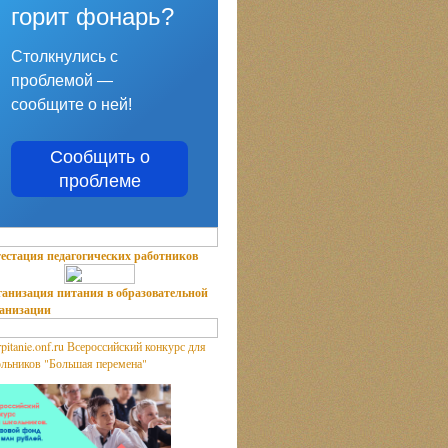
горит фонарь?
Столкнулись с
проблемой —
сообщите о ней!
Сообщить о
проблеме
естация педагогических работников
анизация питания в образовательной
ганизации
Всероссийский конкурс для
льников "Большая перемена"