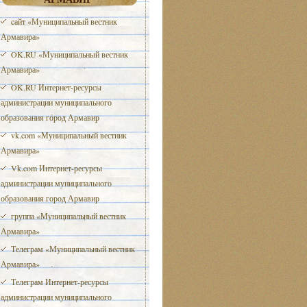
cайт «Муниципальный вестник
Армавира»
OK.RU «Муниципальный вестник
Армавира»
OK.RU Интернет-ресурсы
администрации муниципального
образования город Армавир
vk.com «Муниципальный вестник
Армавира»
Vk.com Интернет-ресурсы
администрации муниципального
образования город Армавир
группа «Муниципальный вестник
Армавира»
Телеграм «Муниципальный вестник
Армавира»
Телеграм Интернет-ресурсы
администрации муниципального