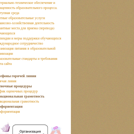
ериально-техническое обеспечение и
ащенность образовательного процесса.
тупная среда
тные образовательные услуги
ансово-хозяйственная деятельность
антные места для приема (перевода)
учающихся
пендии и меры поддержки обучающихся
дународное сотрудничество
анизация питания в образовательной
анизации
азовательные стандарты и требования
та сайта
лефоны горячей линии
ячая линия
еночные процедуры
фик оценочных процедур
нкциональная грамотность
кциональная грамотность
офориентация
фориентация