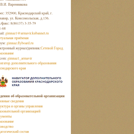
 В.И. Варенникова
ес: 352900, Краснодарский край, г.
авир, ул. Комсомольская, д.136.
./факс: 8(86137) 3-35-79
1-68
ail:
gimnaz1@armavir.kubannet.ru
туальная приёмная
рум:
gimnaz.flyboard.ru
ктронный журнал/дневник:
Сетевой Город.
азование
com:
gimnaz1_armavir
игатор дополнительного образования
снодарского края
дения об образовательной организации
овные сведения
уктура и органы управления
азовательной организацией
кументы
азование
оводство
агогический состав