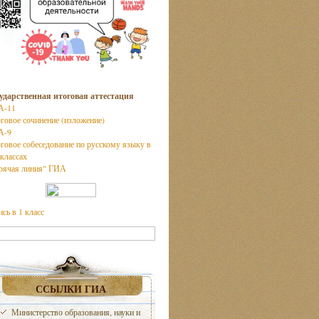
ударственная итоговая аттестация
А-11
говое сочинение (изложение)
А-9
говое собеседование по русскому языку в
 классах
рячая линия" ГИА
ись в 1 класс
ССЫЛКИ ГИА
Министерство образования, науки и