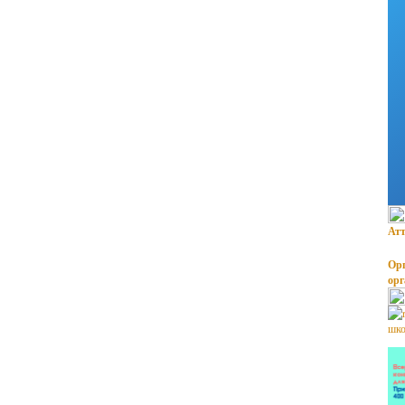
Атт
Орг
ор
шко