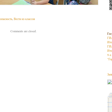
опасность
,
Вести из классов
Comments are closed.
Гос
ГИ
Ито
ГИ
Ито
9-х
"Го
Зап