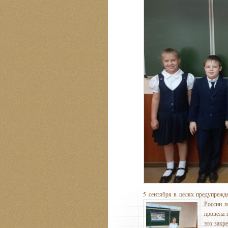
5 сентября в целях предупреж
России п
провела 
это закр