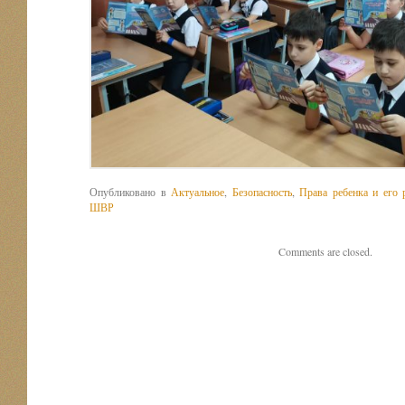
Опубликовано в
Актуальное
,
Безопасность
,
Права ребенка и его 
ШВР
Comments are closed.