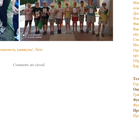
Мат
осн
Дос
Пла
Фин
Вак
об
Сти
Меж
опасность
,
каникулы!
,
Лето
Орг
орг
Обр
Comments are closed.
Кар
Те
Гор
Оц
Гра
Фу
Фун
Пр
Про