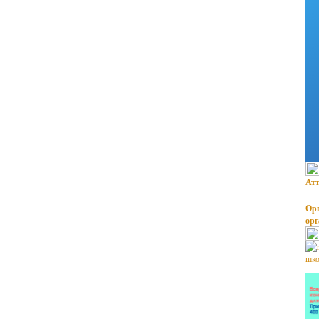
Атт
Орг
ор
шко