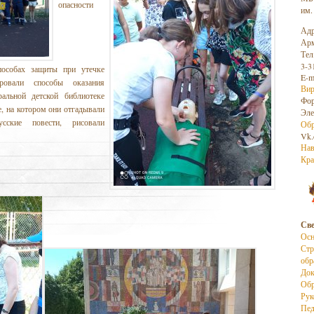
опасности
им.
Адр
Арм
Тел
3-3
способах защиты при утечке
E-m
рировали способы оказания
Вир
альной детской библиотеке
Фо
, на котором они отгадывали
Эле
усские повести, рисовали
Обр
Vk.
Нав
Кра
Све
Осн
Стр
обр
До
Обр
Рук
Пед