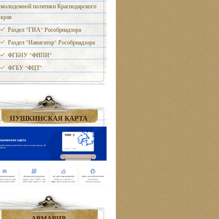
молодежной политики Краснодарского
края
Раздел "ГИА" Рособрнадзора
Раздел "Навигатор" Рособрнадзора
ФГБНУ "ФИПИ"
ФГБУ "ФЦТ"
ПУШКИНСКАЯ КАРТА
АРМАВИР