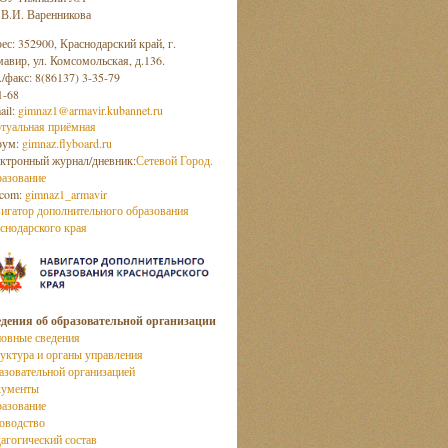
 В.И. Варенникова
ес: 352900, Краснодарский край, г.
авир, ул. Комсомольская, д.136.
./факс: 8(86137) 3-35-79
1-68
ail:
gimnaz1@armavir.kubannet.ru
туальная приёмная
рум:
gimnaz.flyboard.ru
ктронный журнал/дневник:
Сетевой Город.
азование
com:
gimnaz1_armavir
игатор дополнительного образования
снодарского края
дения об образовательной организации
овные сведения
уктура и органы управления
азовательной организацией
кументы
азование
оводство
агогический состав