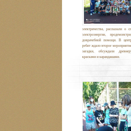
электричества, рассказали о 
электроэнергии, продемонст
доврачебной помощи. В центр
ребят ждало второе мероприятие
загадки, обсуждали древнер
красками и карандашами.