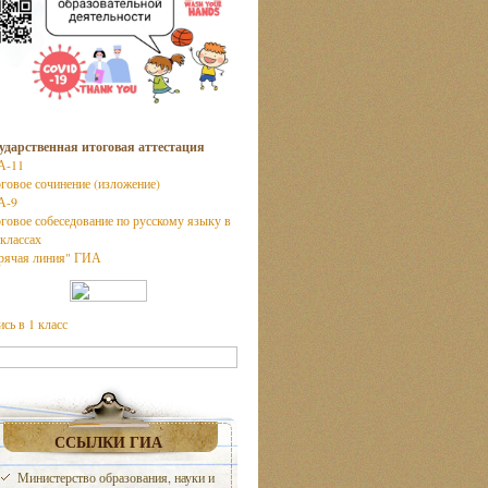
ударственная итоговая аттестация
А-11
говое сочинение (изложение)
А-9
говое собеседование по русскому языку в
 классах
рячая линия" ГИА
ись в 1 класс
ССЫЛКИ ГИА
Министерство образования, науки и