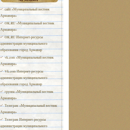
cайт «Муниципальный вестник
Армавира»
OK.RU «Муниципальный вестник
Армавира»
OK.RU Интернет-ресурсы
администрации муниципального
образования город Армавир
vk.com «Муниципальный вестник
Армавира»
Vk.com Интернет-ресурсы
администрации муниципального
образования город Армавир
группа «Муниципальный вестник
Армавира»
Телеграм «Муниципальный вестник
Армавира»
Телеграм Интернет-ресурсы
администрации муниципального