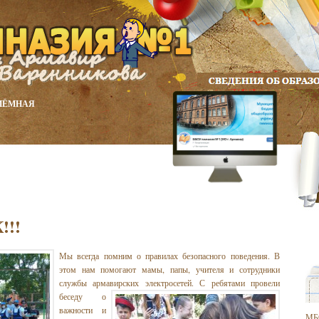
ИЁМНАЯ
!!!
Мы всегда помним о правилах безопасного поведения. В
этом нам помогают мамы, папы, учителя и сотрудники
службы армавирских электросетей.
С ребятами провели
беседу о
важности и
МБ