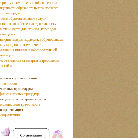
ериально-техническое обеспечение и
ащенность образовательного процесса.
тупная среда
тные образовательные услуги
ансово-хозяйственная деятельность
антные места для приема (перевода)
учающихся
пендии и меры поддержки обучающихся
дународное сотрудничество
анизация питания в образовательной
анизации
азовательные стандарты и требования
та сайта
лефоны горячей линии
ячая линия
еночные процедуры
фик оценочных процедур
нкциональная грамотность
кциональная грамотность
офориентация
фориентация