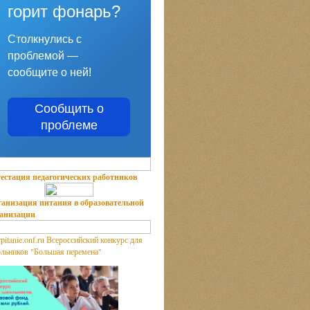
горит фонарь?
Столкнулись с
проблемой —
сообщите о ней!
Сообщить о
проблеме
естация педагогических работников
анизация питания в образовательной
ганизации
Всероссийский конкурс для
льников "Большая перемена"