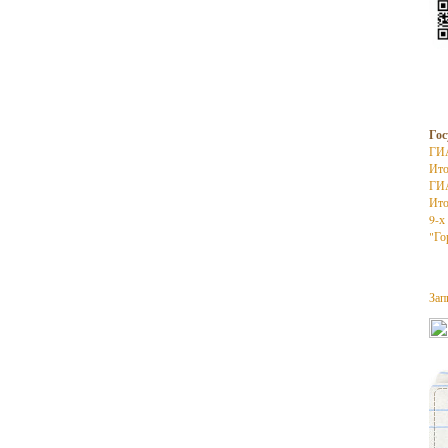
Гос
ГИ
Ито
ГИ
Ито
9-х
"Го
Зап