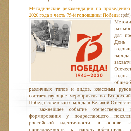
Методические рекомендации по проведению 
2020 года в честь 75-й годовщины Победы
(pdf)
Метод
разраб
для пр
День 
годов
народа
захв
Отечес
годов.
общеоб
различных типов и видов, классным руков
соответствующие мероприятия во Всероссий
Победа советского народа в Великой Отечеств
— важнейшее событие отечественной 
формирования у подрастающего поколен
российской идентичности, в основе 
принадлежность к народу-победителю, о