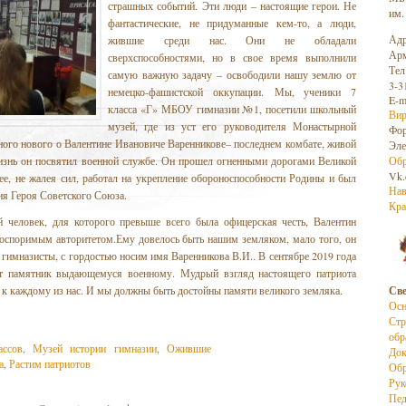
страшных событий. Эти люди – настоящие герои. Не
им.
фантастические, не придуманные кем-то, а люди,
Адр
жившие среди нас. Они не обладали
Арм
сверхспособностями, но в свое время выполнили
Тел
самую важную задачу – освободили нашу землю от
3-3
немецко-фашистской оккупации. Мы, ученики 7
E-m
класса «Г» МБОУ гимназии №1, посетили школьный
Вир
музей, где из уст его руководителя Монастырной
Фо
го нового о Валентине Ивановиче Варенникове– последнем комбате, живой
Эле
изнь он посвятил военной службе. Он прошел огненными дорогами Великой
Обр
Vk.
ее, не жалея сил, работал на укрепление обороноспособности Родины и был
Нав
ия Героя Советского Союза.
Кра
 человек, для которого превыше всего была офицерская честь, Валентин
еоспоримым авторитетом.Ему довелось быть нашим земляком, мало того, он
 гимназисты, с гордостью носим имя Варенникова В.И.. В сентябре 2019 года
 памятник выдающемуся военному. Мудрый взгляд настоящего патриота
 к каждому из нас. И мы должны быть достойны памяти великого земляка.
Све
Осн
Стр
обр
ассов
,
Музей истории гимназии
,
Ожившие
До
а
,
Растим патриотов
Обр
Рук
Пед