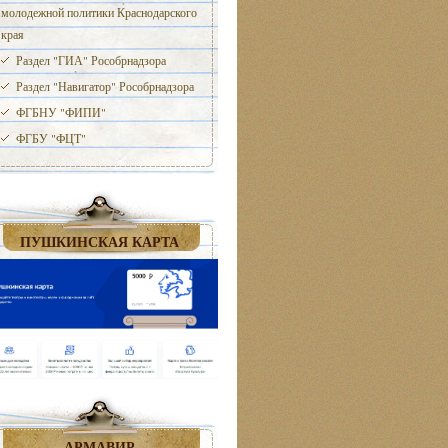
молодежной политики Краснодарского
края
Раздел "ГИА" Рособрнадзора
Раздел "Навигатор" Рособрнадзора
ФГБНУ "ФИПИ"
ФГБУ "ФЦТ"
ПУШКИНСКАЯ КАРТА
АРМАВИР