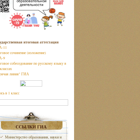
ударственная итоговая аттестация
А-11
говое сочинение (изложение)
А-9
говое собеседование по русскому языку в
 классах
рячая линия" ГИА
ись в 1 класс
ССЫЛКИ ГИА
Министерство образования, науки и