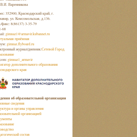
 В.И. Варенникова
ес: 352900, Краснодарский край, г.
авир, ул. Комсомольская, д.136.
./факс: 8(86137) 3-35-79
1-68
ail:
gimnaz1@armavir.kubannet.ru
туальная приёмная
рум:
gimnaz.flyboard.ru
ктронный журнал/дневник:
Сетевой Город.
азование
com:
gimnaz1_armavir
игатор дополнительного образования
снодарского края
дения об образовательной организации
овные сведения
уктура и органы управления
азовательной организацией
кументы
азование
оводство
агогический состав