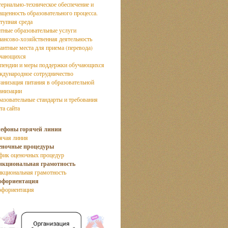
ериально-техническое обеспечение и
ащенность образовательного процесса.
тупная среда
тные образовательные услуги
ансово-хозяйственная деятельность
антные места для приема (перевода)
учающихся
пендии и меры поддержки обучающихся
дународное сотрудничество
анизация питания в образовательной
анизации
азовательные стандарты и требования
та сайта
лефоны горячей линии
ячая линия
еночные процедуры
фик оценочных процедур
нкциональная грамотность
кциональная грамотность
офориентация
фориентация