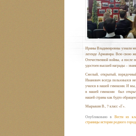
Ирины Владимировны узнали мно
легенде Армавира. Всю свою ж
Отечественной войны, а после н
удостоен высшей награды – зван
Смелый, открытый, порядочный
Иванович всегда пользовался н
учился в нашей гимназии. И мы,
в нашей гимназии был открыт
нашей страны как будто обращен
Мырыкин В., 7 класс «Г».
Опубликовано в
Вести из кл
страницы истории родного город