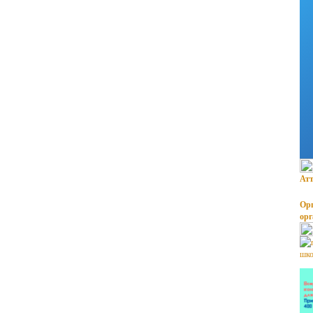
Атт
Орг
ор
шко