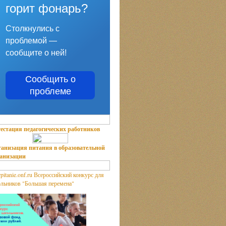
горит фонарь?
Столкнулись с
проблемой —
сообщите о ней!
Сообщить о
проблеме
естация педагогических работников
анизация питания в образовательной
ганизации
Всероссийский конкурс для
льников "Большая перемена"