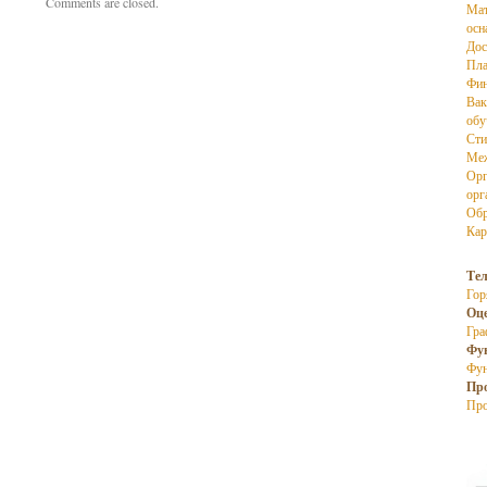
Comments are closed.
Мат
осн
Дос
Пла
Фин
Вак
об
Сти
Меж
Орг
орг
Обр
Кар
Те
Гор
Оц
Гра
Фу
Фун
Пр
Про