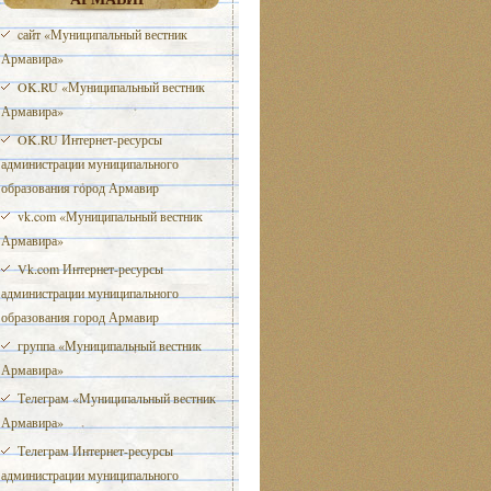
cайт «Муниципальный вестник
Армавира»
OK.RU «Муниципальный вестник
Армавира»
OK.RU Интернет-ресурсы
администрации муниципального
образования город Армавир
vk.com «Муниципальный вестник
Армавира»
Vk.com Интернет-ресурсы
администрации муниципального
образования город Армавир
группа «Муниципальный вестник
Армавира»
Телеграм «Муниципальный вестник
Армавира»
Телеграм Интернет-ресурсы
администрации муниципального