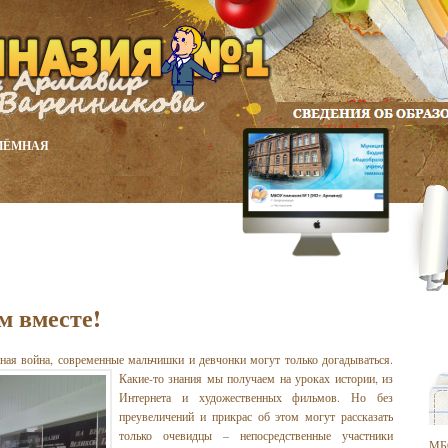
ИЁМНАЯ
 вместе!
ная война, современные мальчишки и девчонки могут только догадываться.
Какие-то знания мы получаем на уроках истории, из
Интернета и художественных фильмов. Но без
преувеличений и прикрас об этом могут рассказать
только очевидцы – непосредственные участники
МБ