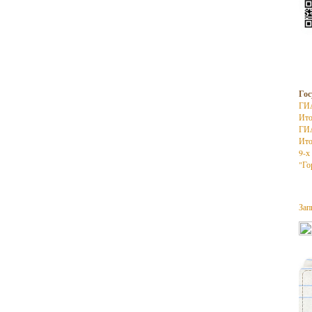
Гос
ГИ
Ито
ГИ
Ито
9-х
"Го
Зап