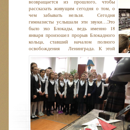
возвращается из прошлого, чтобы
рассказать живущим сегодня о том, о
чем забывать нельзя. Сегодня
гимназисты услышали эти звуки…
Это
было эхо Блокады, ведь именно 18
января произошел прорыв Блокадного
кольца, ставший началом полного
освобождения Ленинграда. К этой