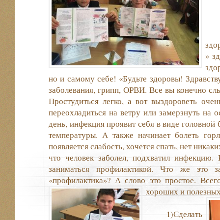
здо
» з
здо
но и самому себе! «Будьте здоровы! Здравств
заболевания, грипп, ОРВИ. Все вы конечно сл
Простудиться легко, а вот выздороветь очен
переохладиться на ветру или замерзнуть на о
день, инфекция проявит себя в виде головной
температуры. А также начинает болеть горл
появляется слабость, хочется спать, нет никаких
что человек заболел, подхватил инфекцию.
заниматься профилактикой. Что же это з
«профилактика»? А слово это простое. Всег
хороших и полезных
1)Сделать