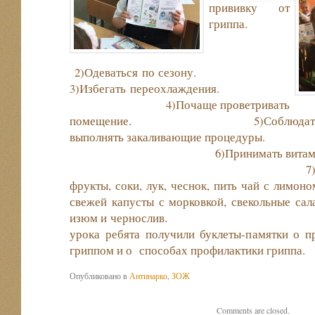
прививку от
гриппа.
2)Одеваться по сезону.
3)Избегать переохлаждения.
4)Почаще проветривать
помещение. 5)Соблюдать режим 
выполнять закаливающ
6)Принимать в
7)Употреблять в п
фрукты, соки, лук, чеснок, пить чай с лимоно
свежей капусты с морковкой, свекольные сала
изюм и черносли
урока ребята получили буклеты-памятки о п
гриппом и о способах профилактики гриппа.
Опубликовано в
Антинарко
,
ЗОЖ
Comments are closed.