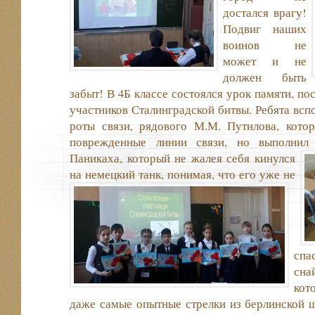
достался врагу!
Подвиг наших
воинов не
может и не
должен быть
забыт! В 4Б классе состоялся урок памяти, п
участников Сталинградской битвы. Ребята всп
роты связи, рядового М.М. Путилова, кот
поврежденные линии связи, но выполнил 
Паникаха, который не жалея себя
кинулся
на немецкий танк, понимая,
что его уже не
спа
сна
кот
даже самые опытные стрелки из берлинской ш