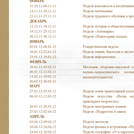
НОЯБРЬ
31.10.11-06.11.11
Неделя вежливости и воспитанно
14.11.11-20.11.11
Неделя математики
21.11.11-27.11.11
Неделя трудового обучения и пр
ДЕКАБРЬ
12.12.11-18.12.11
Неделя истории и обществознани
19.12.11-25.12.11
Неделя «Антинарко»
26.12.11-30.12.11
Неделя «Новогодние сказки»
ЯНВАРЬ
02.01.12-08.01.12
Рождественская неделя
16.01.12-22.01.12
Неделя химии, биологии и эколог
23.01.12-29.01.12
Неделя информатики
ФЕВРАЛЬ
30.01.12-05.02.12
Месячник оборонно-массовой и 
06.02.12-12.02.12
военно-патриотического вос
13.02.12-19.02.12
жизнедеятельности)
20.02.12-26.02.12
МАРТ
27.02.12-05.03.12
Неделя основ православной куль
06.03.12-12.03.12
Неделя искусства «Весна ис
прикладное творчество)
20.03.12-26.03.12
Неделя иностранных языков
27.03.12-02.04.12
Неделя «Подросток и закон»
АПРЕЛЬ
03.04.12-09.04.12
Неделя экологии
10.04.12-16.04.12
Неделя физики и астрономии «Пу
24.04.12-30.04.12
Неделя географии «45-я параллел