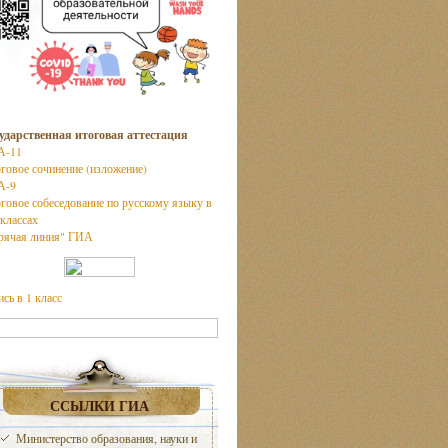
ударственная итоговая аттестация
А-11
говое сочинение (изложение)
А-9
говое собеседование по русскому языку в
 классах
рячая линия" ГИА
ись в 1 класс
ССЫЛКИ ГИА
Министерство образования, науки и