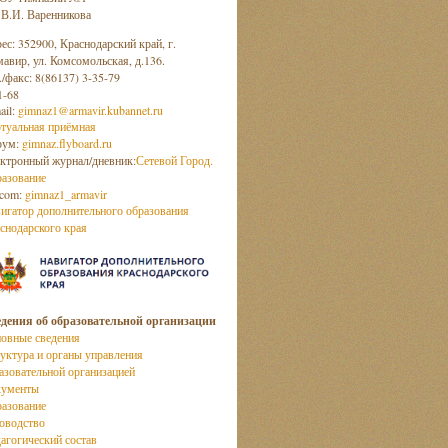
 В.И. Варенникова
ес: 352900, Краснодарский край, г.
авир, ул. Комсомольская, д.136.
./факс: 8(86137) 3-35-79
1-68
ail:
gimnaz1@armavir.kubannet.ru
туальная приёмная
рум:
gimnaz.flyboard.ru
ктронный журнал/дневник:
Сетевой Город.
азование
com:
gimnaz1_armavir
игатор дополнительного образования
снодарского края
дения об образовательной организации
овные сведения
уктура и органы управления
азовательной организацией
кументы
азование
оводство
агогический состав