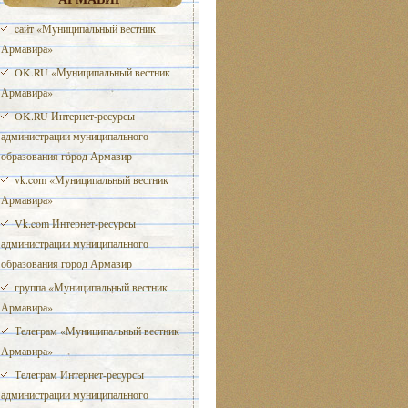
cайт «Муниципальный вестник
Армавира»
OK.RU «Муниципальный вестник
Армавира»
OK.RU Интернет-ресурсы
администрации муниципального
образования город Армавир
vk.com «Муниципальный вестник
Армавира»
Vk.com Интернет-ресурсы
администрации муниципального
образования город Армавир
группа «Муниципальный вестник
Армавира»
Телеграм «Муниципальный вестник
Армавира»
Телеграм Интернет-ресурсы
администрации муниципального