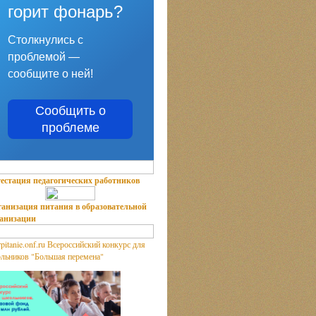
горит фонарь?
Столкнулись с
проблемой —
сообщите о ней!
Сообщить о
проблеме
естация педагогических работников
анизация питания в образовательной
ганизации
Всероссийский конкурс для
льников "Большая перемена"