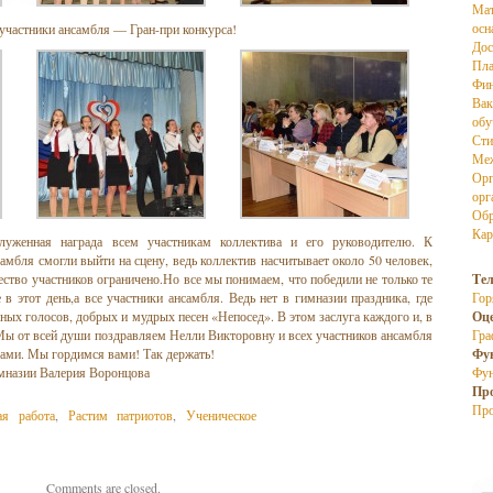
Мат
осн
участники ансамбля — Гран-при конкурса!
Дос
Пла
Фин
Вак
об
Сти
Меж
Орг
орг
Обр
Кар
уженная награда всем участникам коллектива и его руководителю. К
амбля смогли выйти на сцену, ведь коллектив насчитывает около 50 человек,
ство участников ограничено.Но все мы понимаем, что победили не только те
Те
 в этот день,а все участники ансамбля. Ведь нет в гимназии праздника, где
Гор
ных голосов, добрых и мудрых песен «Непосед». В этом заслуга каждого и, в
Оц
Мы от всей души поздравляем Нелли Викторовну и всех участников ансамбля
Гра
ами. Мы гордимся вами! Так держать!
Фу
имназии Валерия Воронцова
Фун
Пр
Про
ая работа
,
Растим патриотов
,
Ученическое
Comments are closed.