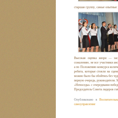
старшая группу, самые опытные 
Высокая оценка жюри — засл
сожалению, не все участники анс
а по Положению конкурса количе
ребята, которые стояли на сцене
можно было бы обойтись без чуд
первую очередь, руководителя. 
«Непоседы» с очередными побед
Председатель Совета лидеров г
Опубликовано в
Воспитательн
самоуправление