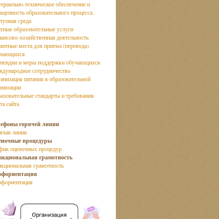
ериально-техническое обеспечение и
ащенность образовательного процесса.
тупная среда
тные образовательные услуги
ансово-хозяйственная деятельность
антные места для приема (перевода)
учающихся
пендии и меры поддержки обучающихся
дународное сотрудничество
анизация питания в образовательной
анизации
азовательные стандарты и требования
та сайта
лефоны горячей линии
ячая линия
еночные процедуры
фик оценочных процедур
нкциональная грамотность
кциональная грамотность
офориентация
фориентация