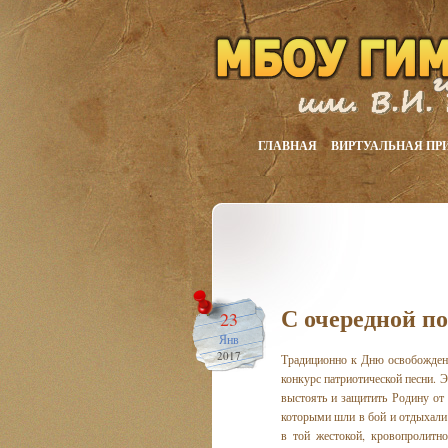
ГЛАВНАЯ
ВИРТУАЛЬНАЯ ПР
С очередной по
23
Янв
2017
Традиционно к Дню освобожден
конкурс патриотической песни. Э
выстоять и защитить Родину от 
которыми шли в бой и отдыхали
в той жестокой, кровопролитн