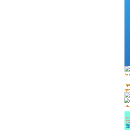
Атт
Орг
ор
шко