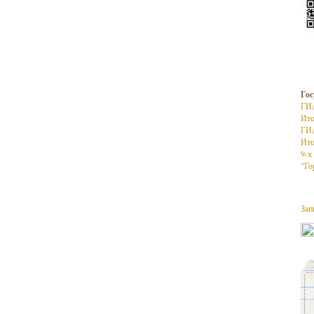
Гос
ГИ
Ито
ГИ
Ито
9-х
"Го
Зап