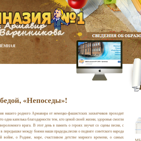
ИЁМНАЯ
бедой, «Непоседы»!
ия нашего родного Армавира от немецко-фашистских захватчиков проходит
то одна капелька благодарности тем, кто ценой своей жизни, здоровья смогли
вероломного врага. В этот день в память о героях звучат со сцены песни, с
 в передышке между боями наши прадеды,песни о подвиге советского народа
ой войне, о Родине, мире, счастливом детстве мирного времени, о самых
МБ