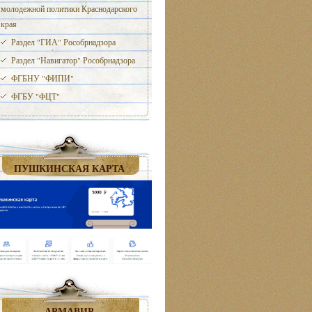
молодежной политики Краснодарского
края
Раздел "ГИА" Рособрнадзора
Раздел "Навигатор" Рособрнадзора
ФГБНУ "ФИПИ"
ФГБУ "ФЦТ"
ПУШКИНСКАЯ КАРТА
АРМАВИР