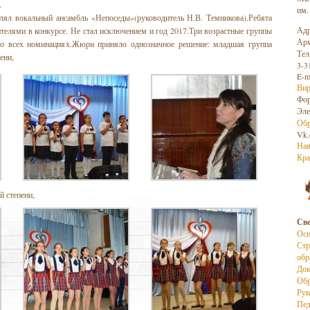
.
им.
лял вокальный ансамбль «Непоседы»(руководитель Н.В. Темникова).Ребята
Адр
телями в конкурсе. Не стал исключением и год 2017.Три возрастные группы
Арм
о всех номинациях.Жюри приняло однозначное решение: младшая группа
Тел
ени,
3-3
E-m
Вир
Фо
Эле
Обр
Vk.
Нав
Кра
 степени,
Све
Осн
Стр
обр
До
Обр
Рук
Пед