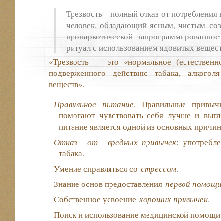
Трезвость – полный отказ от потребления 
человек, обладающий ясным, чистым со
пронаркотической запрограммированно
ритуал с использованием ядовитых вещест
«Трезвость — это «нормальное (естественно
подверженного действию табака, алкогол
веществ».
Правильное питание
. Правильные привычк
помогают чувствовать себя лучше и выгл
питание является одной из основных причин
Отказ от вредных привычек
: употребле
табака.
Умение справляться со
стрессом
.
Знание основ предоставления
первой помощ
Собственное усвоение
хороших привычек
.
Поиск и использование медицинской помощи 