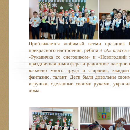
Приближается любимый всеми праздник 
прекрасного настроения, ребята 3 «А» класса
«Рукавичка со снеговиком» и «Новогодний т
праздничная атмосфера и радостное настрое
вложено много труда и старания, каждый 
фантазию, талант. Дети были довольны свои
игрушки, сделанные своими руками, украсил
дома.