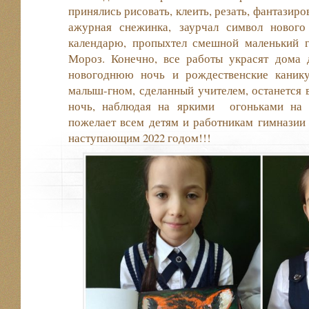
принялись рисовать, клеить, резать, фантазиро
ажурная снежинка, заурчал символ нового
календарю, пропыхтел смешной маленький 
Мороз. Конечно, все работы украсят дома д
новогоднюю ночь и рождественские канику
малыш-гном, сделанный учителем, останется 
ночь, наблюдая на яркими огоньками на 
пожелает всем детям и работникам гимназии 
наступающим 2022 годом!!!