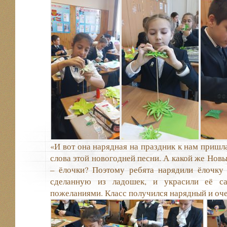
«И вот она нарядная на праздник к нам пришл
слова этой новогодней песни. А какой же Новы
– ёлочки? Поэтому ребята нарядили ёлочку 
сделанную из ладошек, и украсили её с
пожеланиями. Класс получился нарядный и оч