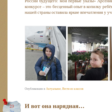
России будущего: мои первые указы» Арсений
конкурсе – это бесценный опыт в копилку реб
нашей страны оставила яркие впечатления у уч
Опубликовано в
Актуальное
,
Вести из классов
И вот она нарядная…
23
Дек