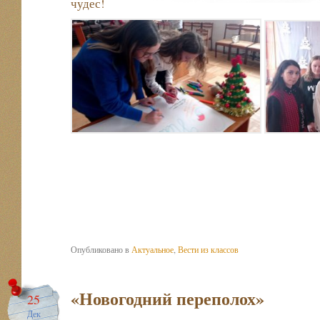
чудес!
Опубликовано в
Актуальное
,
Вести из классов
«Новогодний переполох»
25
Дек