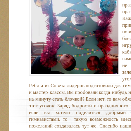
пра
пр
Каж
пр
пов
бле
игр
ка
гим
не 
зал
уго
Ребята из Совета лидеров подготовили для ги
и мастер-классы. Вы пробовали когда-нибудь н
на минуту стать ёлочкой? Если нет, то вам об
этот уголок. Заряд бодрости и праздничного 
если вы хотели поделиться добрыми 
гимназистами, то такую возможность здесь
пожеланий создавалась тут же. Спасибо наши