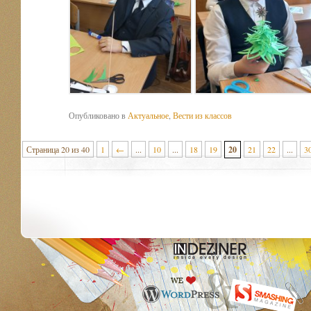
Опубликовано в
Актуальное
,
Вести из классов
Страница 20 из 40
1
←
...
10
...
18
19
20
21
22
...
3