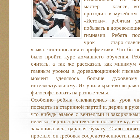
мастер – классе, ко
проходил в музейном 
«Истоки», ребятам уд
побывать в дореволюци
гимназии. Ребята пос
урок старо-славян
языка, чистописания и арифметики. Что бы п
было пройти курс домашнего обучения. Ре
считать, а так же рассказать как минимум
главным уроком в дореволюционной гимназ
момент уделялось больше духовному
интеллектуальному. Их учили красиво выражат
философствовать на разные темы.
Особенно ребята откликнулись на урок чи
посидеть за старинной партой и, держа в руке
что-нибудь эдакое с вензелями и закорючками
нелегко, чернила растекались по листочку, ес
заканчивались, царапая бумагу. Стало понят
простых, он требовал сосредоточенности и акк