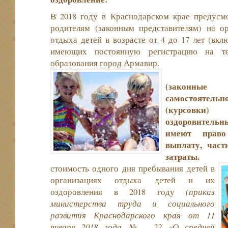
В 2018 году в Краснодарском крае предусм
родителям (законным представителям) на о
отдыха детей в возрасте от 4 до 17 лет (вк
имеющих постоянную регистрацию на те
образования горо
(законные п
самостоятель
(курсовк
оздоровительны
имеют право
выплату, част
зат
стоимость одного дня пребывания детей в
организациях отдыха детей и их
оздоровления в 2018 году
(приказ
министерства труда и социального
развития Краснодарского края от 11
января 2018 года № 22 «О средней