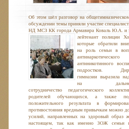
Об этом шёл разговор на общегимназическом
обсуждении темы приняли участие специалист
НД МСЗ КК города Армавира Коваль Ю.А. и
лейтенант полиции 
которые обратили вни
на роль семьи в воп
антинаркотическо
антиникотинного воспи
подростков. Дире
гимназии выразила на
на дальней
сотрудничество педагогического коллект
родителей обучающихся, а также под
положительного результата в формиров
противостояния вредным привычкам можно до
усилий, направленных на здоровый образ 
настоящем, так как именно ЗОЖ семьи в