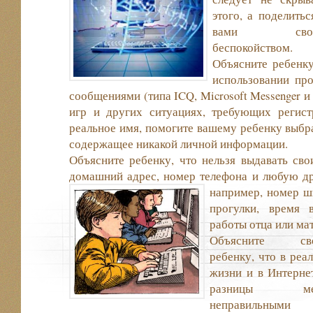
этого, а поделитьс
вами сво
беспокойством.
Объясните ребенку
использовании пр
сообщениями (типа ICQ, Microsoft Messenger и 
игр и других ситуациях, требующих регистр
реальное имя, помогите вашему ребенку выбра
содержащее никакой личной информации.
Объясните ребенку, что нельзя выдавать сво
домашний адрес, номер телефона и любую 
например, номер
ш
прогулки, время 
работы отца или ма
Объясните св
ребенку, что в реа
жизни и в Интерне
разницы ме
неправильным