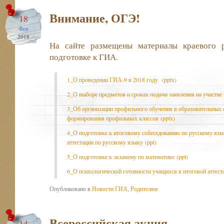
Внимание, ОГЭ!
18
Фев
2018
На сайте размещены материалы краевого р
подготовке к ГИА.
1_О проведении ГИА-9 в 2018 году (pptx)
2_О выборе предметов и сроках подачи заявления на участие 
3_Об организации профильного обучения в образовательных 
формирования профильных классов (pptx)
4_О подготовке к итоговому собеседованию по русскому язык
аттестации по русскому языку (ppt)
5_О подготовке к экзамену по математике (ppt)
6_О психологической готовности учащихся к итоговой аттеста
Опубликовано в
Новости ГИА
,
Родителям
Всероссийская акция
14