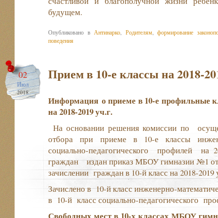
счастливой и благополучной жизни ребен
будущем.
Опубликовано в
Антинарко
,
Родителям
,
формирование законоп
поведения
Прием в 10-е классы на 2018-201
02
Июл
2018
Информация
о приеме в 10-е профильные
на 2018-2019 уч.г.
На основании решения комиссии по осуще
отбора при приеме в 10-е классы инже
социально-педагогического профилей на 20
граждан издан приказ МБОУ гимназии №1 от 0
зачислении граждан в 10-й класс на 2018-2019
Зачислено в 10-й класс инженерно-математич
в 10-й класс социально-педагогического про
Свободных мест в 10-х классах МБОУ гимна