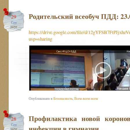
Родительский всеобуч ПДД: 23.
29
Сен
2020
https://drive.google.com/file/d/12gYFSB7FtPJjx
usp=sharing
Опубликовано в
Безопасность
,
Всем-всем-всем
Профилактика новой коронов
28
Сен
инфекции в гимназии…
2020