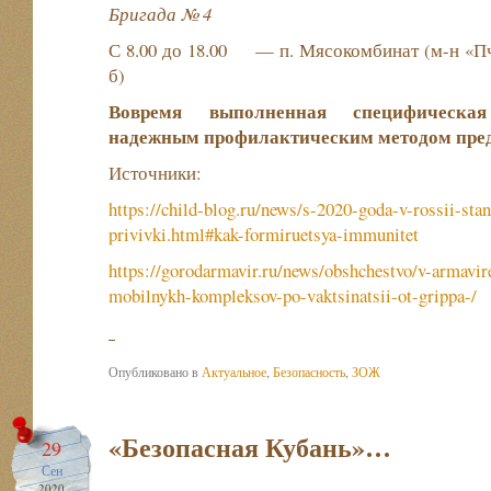
Бригада № 4
С 8.00 до 18.00 — п. Мясокомбинат (м-н «Пче
б)
Вовремя выполненная специфическая
надежным профилактическим методом пред
Источники:
https://child-blog.ru/news/s-2020-goda-v-rossii-sta
privivki.html#kak-formiruetsya-immunitet
https://gorodarmavir.ru/news/obshchestvo/v-armavir
mobilnykh-kompleksov-po-vaktsinatsii-ot-grippa-/
Опубликовано в
Актуальное
,
Безопасность
,
ЗОЖ
«Безопасная Кубань»…
29
Сен
2020